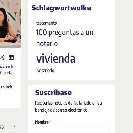
Schlagwortwolke
testamento
100 preguntas a un
notario
vivienda
iva en la
Notariado
de corta
a anulada
Suscríbase
.
Reciba las noticias de Notariado en su
bandeja de correo electrónico.
Erforderlich
Nombre
Seite
173
enseiten Navigieren mit TAB-Taste.