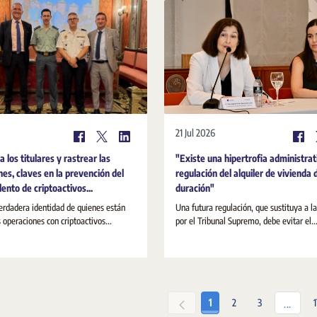
21 Jul 2026
 a los titulares y rastrear las
"Existe una hipertrofia administrat
nes, claves en la prevención del
regulación del alquiler de vivienda 
ento de criptoactivos...
duración"
erdadera identidad de quienes están
Una futura regulación, que sustituya a l
s operaciones con criptoactivos...
por el Tribunal Supremo, debe evitar el..
Seite
Seite
Seite
1
2
3
Zwisch
...