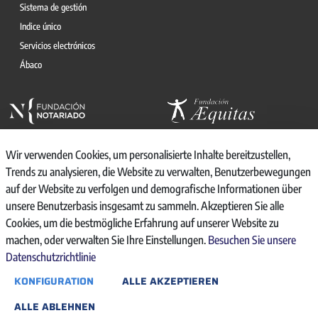
Sistema de gestión
Indice único
Servicios electrónicos
Ábaco
Wir verwenden Cookies, um personalisierte Inhalte bereitzustellen,
Trends zu analysieren, die Website zu verwalten, Benutzerbewegungen
auf der Website zu verfolgen und demografische Informationen über
© 2026, CONSEJO GENERAL DEL NOTARIO
unsere Benutzerbasis insgesamt zu sammeln. Akzeptieren Sie alle
CANAL INTERNO DE INFORMACIÓN
Cookies, um die bestmögliche Erfahrung auf unserer Website zu
REGISTRO DE ACTIVIDADES DE TRATAMIENTO
machen, oder verwalten Sie Ihre Einstellungen.
Besuchen Sie unsere
AVISO LEGAL
Datenschutzrichtlinie
POLÍTICA DE PRIVACIDAD
KONFIGURATION
ALLE AKZEPTIEREN
POLÍTICA DE COOKIES
ACCESIBILIDAD
ALLE ABLEHNEN