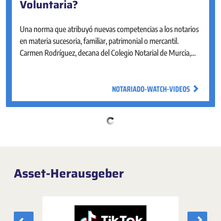
Voluntaria?
El Portal Estadístico del Notariado está diseñado para facilitar
la consulta y el análisis del mercado inmobiliario en nuestro
Una norma que atribuyó nuevas competencias a los notarios
país. Cuenta con un mapa de fácil navegación, visual e
en materia sucesoria, familiar, patrimonial o mercantil.
interactivo para explorar y obtener los principales indicadores
Carmen Rodríguez, decana del Colegio Notarial de Murcia,
sobre la vivienda.
nos cuenta con qué objetivo nació y a qué problemas dio
respuesta.
NOTARIADO-WATCH-VIDEOS
NOTARIADO-WATCH-VIDEOS
Asset-Herausgeber