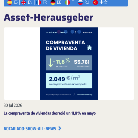
ES
|
EN
|
FR
|
DE
|
IT
|
RU
|
中文
Asset-Herausgeber
Zurück
next-n
30 Jul 2026
La compraventa de viviendas decreció un 11,8% en mayo
NOTARIADO-SHOW-ALL-NEWS