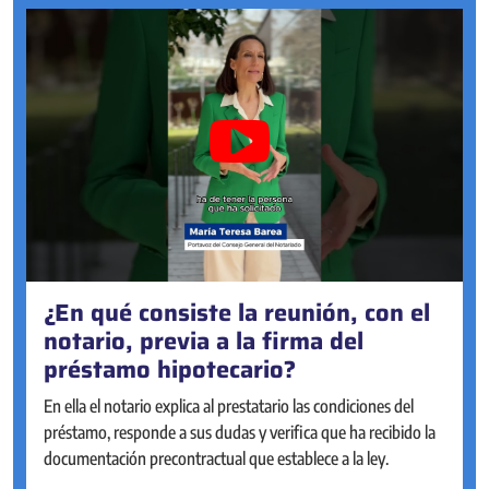
¿En qué consiste la reunión, con el
¿Se pueden otorgar actos
notario, previa a la firma del
societarios online?
préstamo hipotecario?
Sí. Desde 2023, la mayoría de actos societarios pueden
realizarse online, en la Sede Electrónica Notarial, de forma ágil
En ella el notario explica al prestatario las condiciones del
y accesible, con la misma seguridad que de manera presencial
préstamo, responde a sus dudas y verifica que ha recibido la
en la notaría. La intervención notarial garantiza la legalidad y
documentación precontractual que establece a la ley.
la seguridad jurídica de los actos mercantiles que realizan