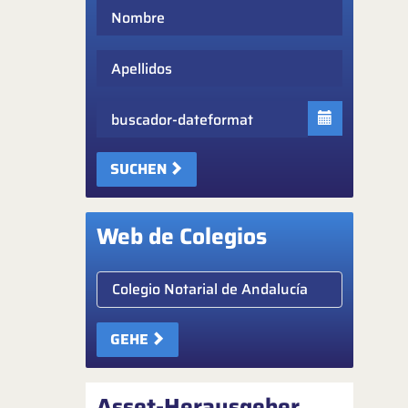
Nombre
Apellidos
Fecha
SUCHEN
Web de Colegios
Elige colegio notarial
GEHE
Asset-Herausgeber