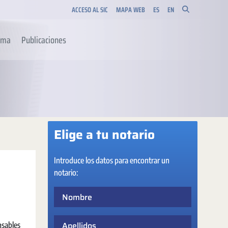
ACCESO AL SIC
MAPA WEB
ES
EN
orma
Publicaciones
Elige a tu notario
Introduce los datos para encontrar un
notario:
Nombre
Apellidos
nsables