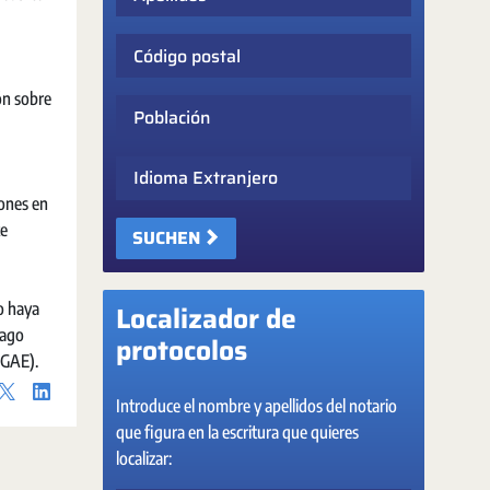
Código postal
ón sobre
Población
Idioma Extranjero
iones en
te
SUCHEN
o haya
Localizador de
pago
protocolos
IGAE).
Introduce el nombre y apellidos del notario
que figura en la escritura que quieres
localizar: