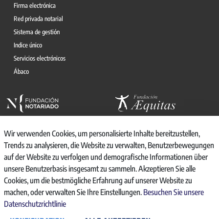
Firma electrónica
Red privada notarial
Sistema de gestión
Indice único
Servicios electrónicos
Ábaco
Wir verwenden Cookies, um personalisierte Inhalte bereitzustellen,
Trends zu analysieren, die Website zu verwalten, Benutzerbewegungen
auf der Website zu verfolgen und demografische Informationen über
© 2026, CONSEJO GENERAL DEL NOTARIO
unsere Benutzerbasis insgesamt zu sammeln. Akzeptieren Sie alle
CANAL INTERNO DE INFORMACIÓN
Cookies, um die bestmögliche Erfahrung auf unserer Website zu
REGISTRO DE ACTIVIDADES DE TRATAMIENTO
machen, oder verwalten Sie Ihre Einstellungen.
Besuchen Sie unsere
AVISO LEGAL
Datenschutzrichtlinie
POLÍTICA DE PRIVACIDAD