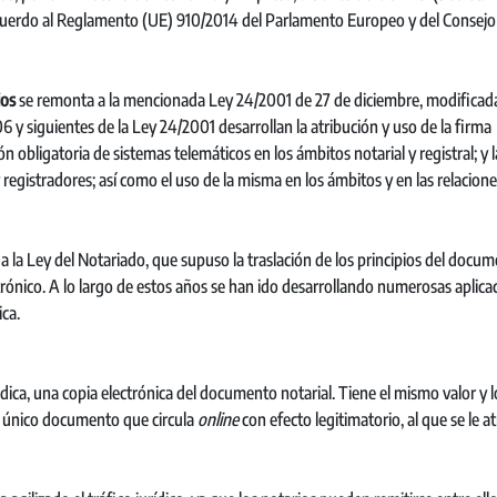
 acuerdo al Reglamento (UE) 910/2014 del Parlamento Europeo y del Consej
ios
se remonta a la mencionada Ley 24/2001 de 27 de diciembre, modificada
6 y siguientes de la Ley 24/2001 desarrollan la atribución y uso de la firma
ón obligatoria de sistemas telemáticos en los ámbitos notarial y registral; y l
 y registradores; así como el uso de la misma en los ámbitos y en las relacion
s a la Ley del Notariado, que supuso la traslación de los principios del docu
ctrónico. A lo largo de estos años se han ido desarrollando numerosas aplica
ica.
dica, una copia electrónica del documento notarial. Tiene el mismo valor y l
el único documento que circula
online
con efecto legitimatorio, al que se le a