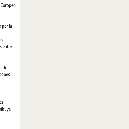
o Europeo
 por la
as
es entre
mento
ciones
os
tribuye