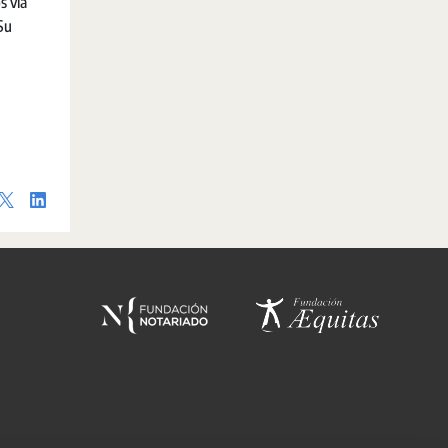
s vía
Su