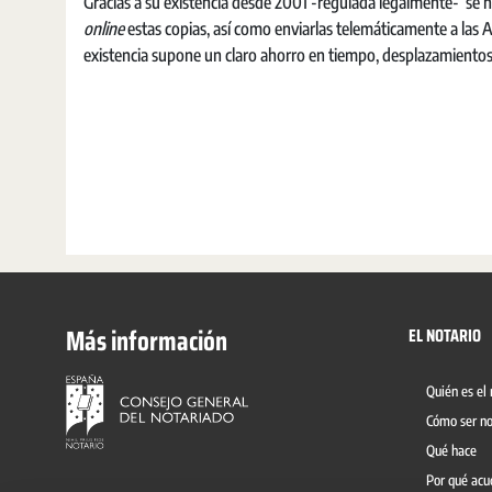
Gracias a su existencia desde 2001 -regulada legalmente- se ha a
online
estas copias, así como enviarlas telemáticamente a las 
existencia supone un claro ahorro en tiempo, desplazamientos
Más información
EL NOTARIO
Quién es el 
Cómo ser no
Qué hace
Por qué acu