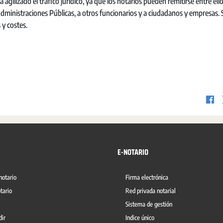
gilizado el tráfico jurídico, ya que los notarios pueden remitirse entre ello
Administraciones Públicas, a otros funcionarios y a ciudadanos y empresas. 
 y costes.
E-NOTARIO
notario
Firma electrónica
tario
Red privada notarial
Sistema de gestión
dir
Indice único