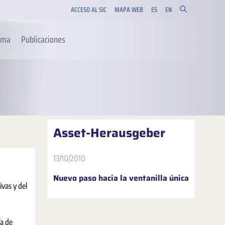
ACCESO AL SIC
MAPA WEB
ES
EN
orma
Publicaciones
Asset-Herausgeber
13/10/2010
Nuevo paso hacia la ventanilla única
vas y del
ía de