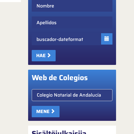
Nombre
Apellidos
Fecha
HAE
Web de Colegios
Elige colegio notarial
MENE
Sisältöjulkaisija