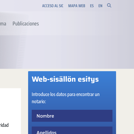
ACCESO AL SIC
MAPA WEB
ES
EN
orma
Publicaciones
Web-sisällön esitys
Introduce los datos para encontrar un
notario:
Nombre
ridad
Apellidos