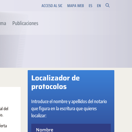
ACCESO AL SIC
MAPA WEB
ES
EN
orma
Publicaciones
Localizador de
protocolos
Introduce el nombre y apellidos del notario
que figura en la escritura que quieres
al del
io.
localizar:
ferta
Nombre