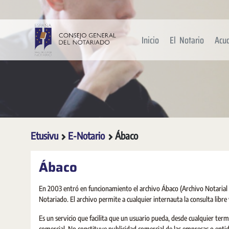
Siirry pääsisältöön
Inicio
El Notario
Acu
Etusivu
E-Notario
Ábaco
Ábaco
En 2003 entró en funcionamiento el archivo Ábaco (Archivo Notarial d
Notariado. El archivo permite a cualquier internauta la consulta libre
Es un servicio que facilita que un usuario pueda, desde cualquier ter
comercial. No constituye publicidad comercial de las empresas o entid