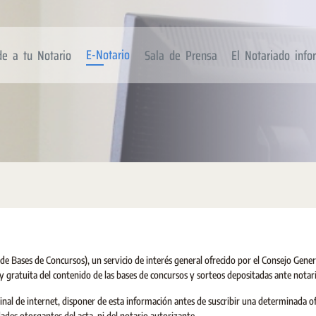
E-Notario
de a tu Notario
Sala de Prensa
El Notariado inf
e Bases de Concursos), un servicio de interés general ofrecido por el Consejo Gener
 y gratuita del contenido de las bases de concursos y sorteos depositadas ante notar
minal de internet, disponer de esta información antes de suscribir una determinada o
ades otorgantes del acta, ni del notario autorizante.