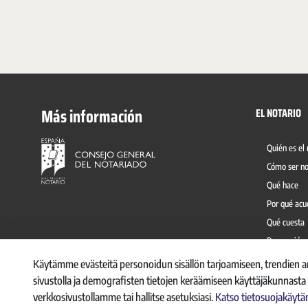
Más información
EL NOTARIO
Quién es el 
Cómo ser no
Qué hace
Por qué acu
Qué cuesta
Prevención 
Käytämme evästeitä personoidun sisällön tarjoamiseen, trendien ana
sivustolla ja demografisten tietojen keräämiseen käyttäjäkunnas
verkkosivustollamme tai hallitse asetuksiasi.
Katso tietosuojakäy
CANAL INTE
© 2026, CONSEJO GENERAL DEL NOTARIO