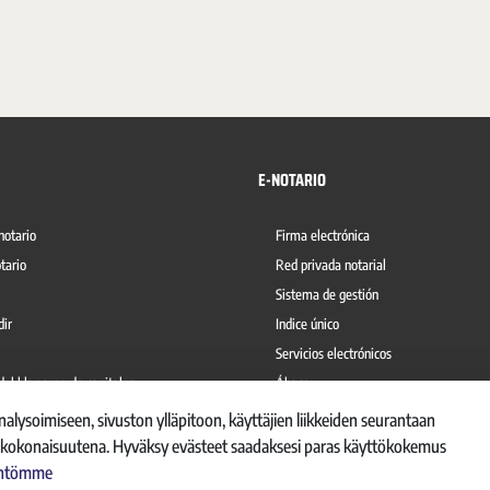
E-NOTARIO
notario
Firma electrónica
tario
Red privada notarial
Sistema de gestión
dir
Indice único
Servicios electrónicos
del blanqueo de capitales
Ábaco
lysoimiseen, sivuston ylläpitoon, käyttäjien liikkeiden seurantaan
ta kokonaisuutena. Hyväksy evästeet saadaksesi paras käyttökokemus
täntömme
RNO DE INFORMACIÓN
REGISTRO DE ACTIVIDADES DE TRATAMIENTO
AVISO LEGAL
POL