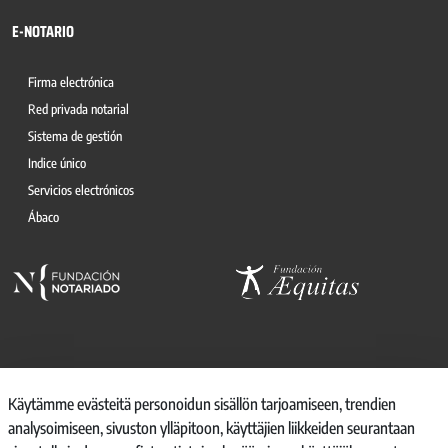
E-NOTARIO
Firma electrónica
Red privada notarial
Sistema de gestión
Indice único
Servicios electrónicos
Ábaco
© 2026, CONSEJO GENERAL DEL NOTARIO
Käytämme evästeitä personoidun sisällön tarjoamiseen, trendien
analysoimiseen, sivuston ylläpitoon, käyttäjien liikkeiden seurantaan
CANAL INTERNO DE INFORMACIÓN