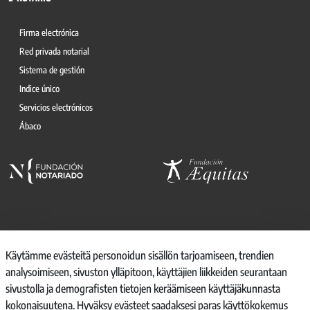
Firma electrónica
Red privada notarial
Sistema de gestión
Indice único
Servicios electrónicos
Ábaco
© 2026, CONSEJO GENERAL DEL NOTARIO
Käytämme evästeitä personoidun sisällön tarjoamiseen, trendien
analysoimiseen, sivuston ylläpitoon, käyttäjien liikkeiden seurantaan
CANAL INTERNO DE INFORMACIÓN
sivustolla ja demografisten tietojen keräämiseen käyttäjäkunnasta
REGISTRO DE ACTIVIDADES DE TRATAMIENTO
kokonaisuutena. Hyväksy evästeet saadaksesi paras käyttökokemus
AVISO LEGAL