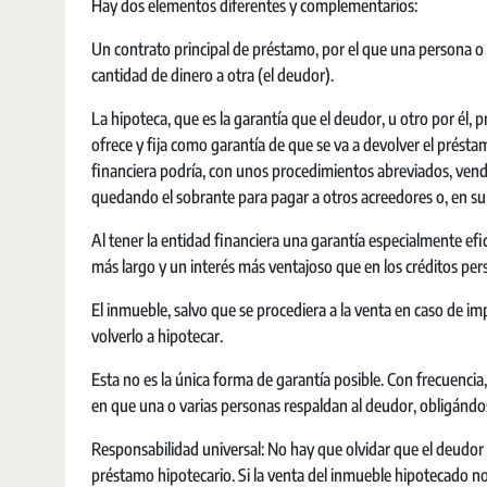
Hay dos elementos diferentes y complementarios:
Un contrato principal de préstamo, por el que una persona o 
cantidad de dinero a otra (el deudor).
La hipoteca, que es la garantía que el deudor, u otro por él, 
ofrece y fija como garantía de que se va a devolver el présta
financiera podría, con unos procedimientos abreviados, vende
quedando el sobrante para pagar a otros acreedores o, en su 
Al tener la entidad financiera una garantía especialmente ef
más largo y un interés más ventajoso que en los créditos per
El inmueble, salvo que se procediera a la venta en caso de i
volverlo a hipotecar.
Esta no es la única forma de garantía posible. Con frecuencia,
en que una o varias personas respaldan al deudor, obligándose
Responsabilidad universal: No hay que olvidar que el deudor
préstamo hipotecario. Si la venta del inmueble hipotecado no 