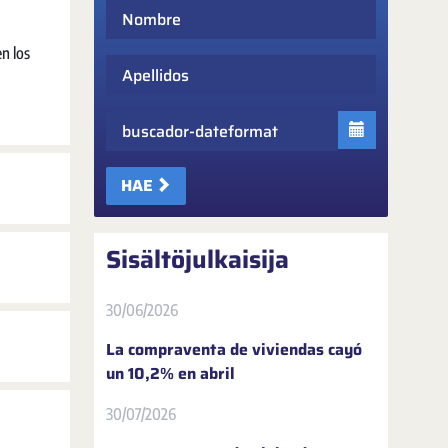
Nombre
n los
Apellidos
Fecha
HAE
Sisältöjulkaisija
30/06/2026
La compraventa de viviendas cayó
un 10,2% en abril
30/07/2026