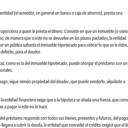
entidad (el acreedor, en general un banco o caja de ahorros), presta una
proporciona a quien le presta el dinero. Consiste en que un inmueble (o vario
mo, de manera que si este no se devuelve en los plazos pactados, la entidad
r en pública subasta el inmueble hipotecado para cobrar lo que se le debe,
defecto, para el deudor.
icaz, como es la del inmueble hipotecado, puede otorgar el préstamo con un
sonales.
mpago, sigue siendo propiedad del deudor, que puede venderlo, alquilarlo o
 la entidad financiera exige que a la hipoteca se añada una fianza, que cons
 a pagar si este no lo hace.
 del préstamo responde con todos sus bienes, presentes y futuros, del pago
llegara a cubrir la deuda, la entidad que concedió el crédito exigirá que el 