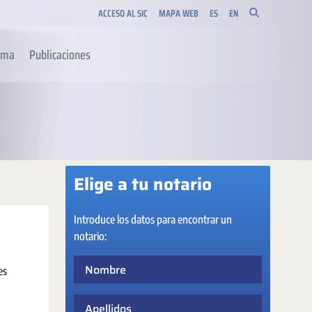
ACCESO AL SIC
MAPA WEB
ES
EN
orma
Publicaciones
Elige a tu notario
Introduce los datos para encontrar un
notario:
Nombre
es
Apellidos