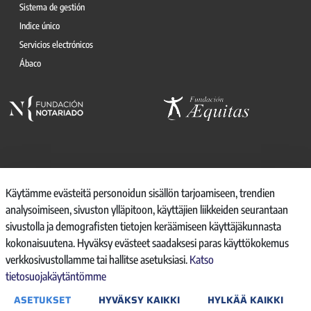
Sistema de gestión
Indice único
Servicios electrónicos
Ábaco
© 2026, CONSEJO GENERAL DEL NOTARIO
Käytämme evästeitä personoidun sisällön tarjoamiseen, trendien
analysoimiseen, sivuston ylläpitoon, käyttäjien liikkeiden seurantaan
CANAL INTERNO DE INFORMACIÓN
sivustolla ja demografisten tietojen keräämiseen käyttäjäkunnasta
REGISTRO DE ACTIVIDADES DE TRATAMIENTO
kokonaisuutena. Hyväksy evästeet saadaksesi paras käyttökokemus
AVISO LEGAL
verkkosivustollamme tai hallitse asetuksiasi.
Katso
POLÍTICA DE PRIVACIDAD
tietosuojakäytäntömme
POLÍTICA DE COOKIES
ACCESIBILIDAD
ASETUKSET
HYVÄKSY KAIKKI
HYLKÄÄ KAIKKI