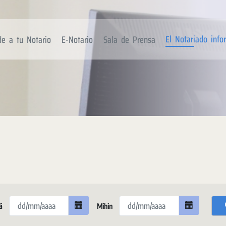
El Notariado inf
de a tu Notario
E-Notario
Sala de Prensa
ä
Mihin