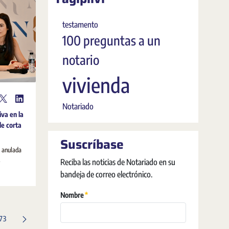
testamento
100 preguntas a un
notario
vivienda
Notariado
iva en la
de corta
Suscríbase
a anulada
.
Reciba las noticias de Notariado en su
bandeja de correo electrónico.
Pakollinen
Nombre
Sivu
173
vut Navigoi käyttämällä sarkainta.