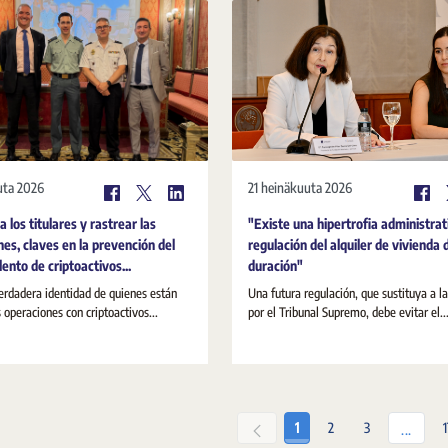
uta 2026
21 heinäkuuta 2026
 a los titulares y rastrear las
"Existe una hipertrofia administrat
nes, claves en la prevención del
regulación del alquiler de vivienda 
ento de criptoactivos...
duración"
erdadera identidad de quienes están
Una futura regulación, que sustituya a l
s operaciones con criptoactivos...
por el Tribunal Supremo, debe evitar el..
Sivu
Sivu
Sivu
1
2
3
Välisi
...