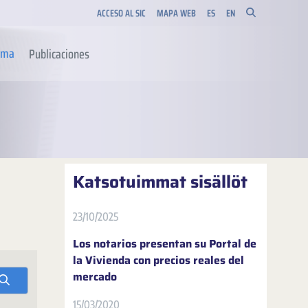
ACCESO AL SIC
MAPA WEB
ES
EN
orma
Publicaciones
Katsotuimmat sisällöt
23/10/2025
Los notarios presentan su Portal de
la Vivienda con precios reales del
mercado
15/03/2020