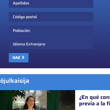
Apellidos
Código postal
Población
Idioma Extranjero
HAE
töjulkaisija
¿En qué cons
previa a la 