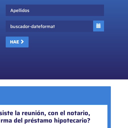
Apellidos
Fecha
HAE
iste la reunión, con el notario,
firma del préstamo hipotecario?