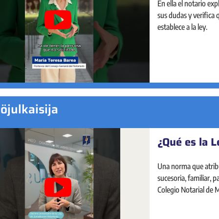
En ella el notario ex
sus dudas y verifica
establece a la ley.
töjulkaisija
¿Qué es la L
Una norma que atrib
sucesoria, familiar, 
Colegio Notarial de 
dio respuesta.