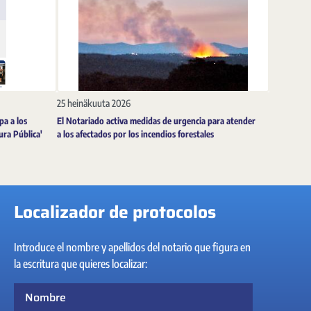
25 heinäkuuta 2026
pa a los
El Notariado activa medidas de urgencia para atender
tura Pública'
a los afectados por los incendios forestales
Localizador de protocolos
Introduce el nombre y apellidos del notario que figura en
la escritura que quieres localizar:
Nombre