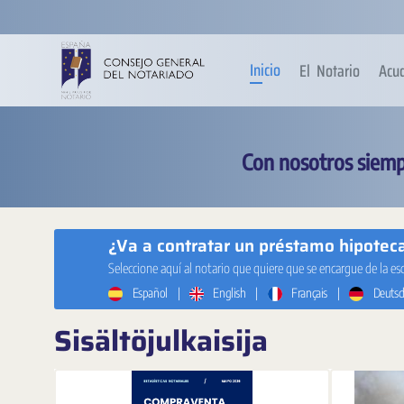
Siirry pääsisältöön
Inicio
El Notario
Acu
Con nosotros siemp
¿Va a contratar un préstamo hipotecar
Seleccione aquí al notario que quiere que se encargue de la es
Español
|
English
|
Français
|
Deutsc
Sisältöjulkaisija