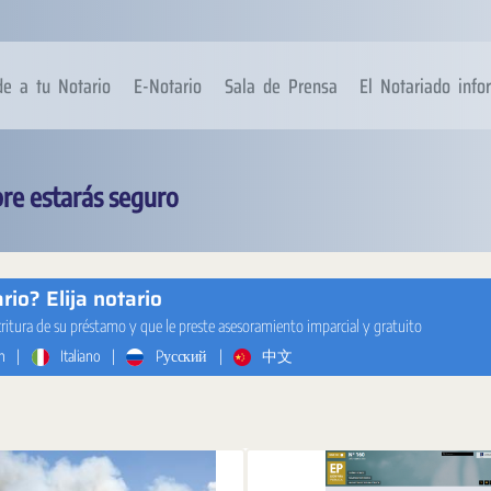
de a tu Notario
E-Notario
Sala de Prensa
El Notariado inf
re estarás seguro
io? Elija notario
critura de su préstamo y que le preste asesoramiento imparcial y gratuito
h
|
Italiano
|
Pусский
|
中文