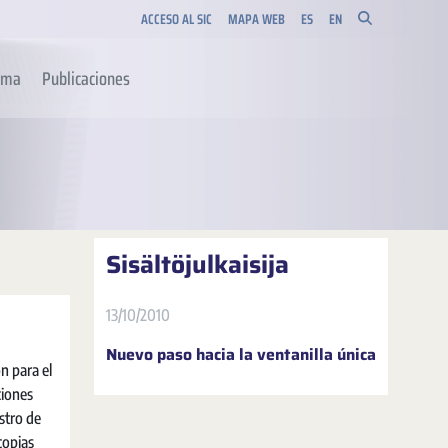
ACCESO AL SIC
MAPA WEB
ES
EN
orma
Publicaciones
Sisältöjulkaisija
13/10/2010
Nuevo paso hacia la ventanilla única
n para el
ciones
stro de
copias