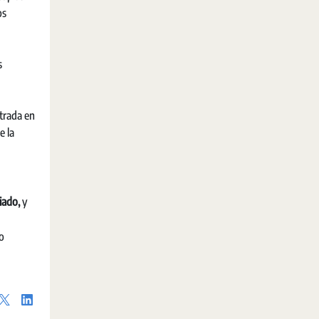
os
s
ntrada en
e la
iado,
y
io