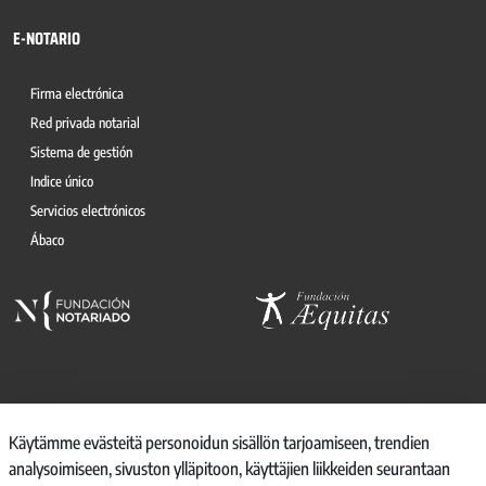
E-NOTARIO
Firma electrónica
Red privada notarial
Sistema de gestión
Indice único
Servicios electrónicos
Ábaco
© 2026, CONSEJO GENERAL DEL NOTARIO
Käytämme evästeitä personoidun sisällön tarjoamiseen, trendien
analysoimiseen, sivuston ylläpitoon, käyttäjien liikkeiden seurantaan
CANAL INTERNO DE INFORMACIÓN