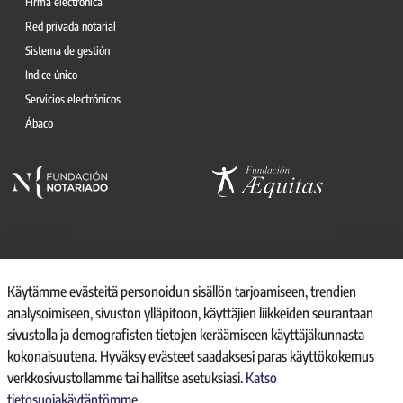
Firma electrónica
Red privada notarial
Sistema de gestión
Indice único
Servicios electrónicos
Ábaco
© 2026, CONSEJO GENERAL DEL NOTARIO
Käytämme evästeitä personoidun sisällön tarjoamiseen, trendien
analysoimiseen, sivuston ylläpitoon, käyttäjien liikkeiden seurantaan
CANAL INTERNO DE INFORMACIÓN
sivustolla ja demografisten tietojen keräämiseen käyttäjäkunnasta
REGISTRO DE ACTIVIDADES DE TRATAMIENTO
kokonaisuutena. Hyväksy evästeet saadaksesi paras käyttökokemus
AVISO LEGAL
verkkosivustollamme tai hallitse asetuksiasi.
Katso
POLÍTICA DE PRIVACIDAD
tietosuojakäytäntömme