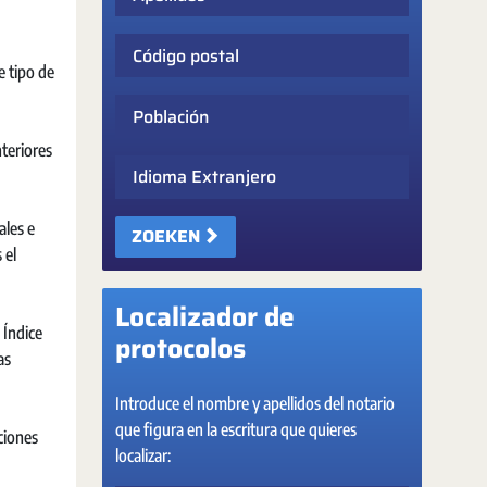
Código postal
e tipo de
Población
teriores
Idioma Extranjero
ales e
ZOEKEN
 el
Localizador de
 Índice
protocolos
as
Introduce el nombre y apellidos del notario
que figura en la escritura que quieres
ciones
localizar: