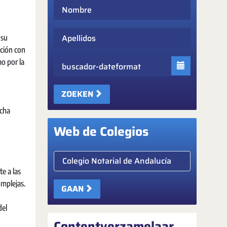
Nombre
Apellidos
 su
ación con
o por la
Fecha
ZOEKEN
ucha
Web de Colegios
Elige colegio notarial
e a las
omplejas.
GAAN
del
Contentverzamelaar