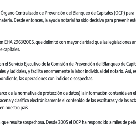
l Órgano Centralizado de Prevención del Blanqueo de Capitales (OCP) para
 materia. Desde entonces, la ayuda notarial ha sido decisiva para prevenir est
en EHA 2963/2005, que delimitó con mayor claridad que las legislaciones an
e capitales.
on el Servicio Ejecutivo de la Comisión de Prevención del Blanqueo de Capit
s y judiciales, y facilita enormemente la labor individual del notario. Así, es
ondiente, las operaciones con indicios o sospechas.
arco de la normativa de protección de datos) la información contenida en el
ena y clasifica electrónicamente el contenido de las escrituras y de las act
 en nuestro país.
 que resulte sospechosa. Desde 2005 el OCP ha respondido a miles de peti