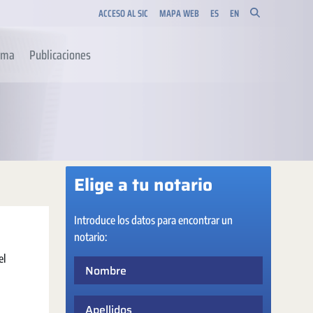
ACCESO AL SIC
MAPA WEB
ES
EN
orma
Publicaciones
Elige a tu notario
Introduce los datos para encontrar un
notario:
el
Nombre
Apellidos