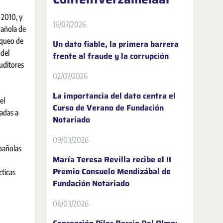
 2010, y
16/07/2026
pañola de
nqueo de
Un dato fiable, la primera barrera
 del
frente al fraude y la corrupción
auditores
02/07/2026
La importancia del dato centra el
el
Curso de Verano de Fundación
nadas a
Notariado
09/03/2026
spañolas
María Teresa Revilla recibe el II
Premio Consuelo Mendizábal de
cticas
Fundación Notariado
06/03/2026