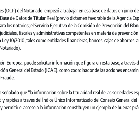
es (OCP) del Notariado empezó a trabajar en esa base de datos en junio de
Base de Datos de Titular Real (previo dictamen favorable de la Agencia Es
ara los notarios; el Servicio Ejecutivo de la Comisión de Prevención del Bla
 judiciales, fiscales y administrativas competentes en materia de prevención
a Ley 10/2010, tales como entidades financieras, bancos, cajas de ahorros, 
 Notariado).
ón Europea, puede solicitar información que figura en esta base, a través d
ación General del Estado (IGAE), como coordinador de las acciones encami
 Fraude.
 señalado que “la información sobre la titularidad real de las sociedades e
d y rapidez a través del Índice Único Informatizado del Consejo General del
 permitir el acceso a la información constituyen un ejemplo de buenas prá