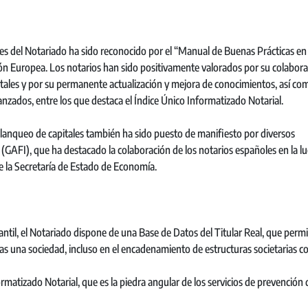
es del Notariado ha sido reconocido por el “Manual de Buenas Prácticas en
ión Europea. Los notarios han sido positivamente valorados por su colabor
tales y por su permanente actualización y mejora de conocimientos, así com
anzados, entre los que destaca el Índice Único Informatizado Notarial.
l blanqueo de capitales también ha sido puesto de manifiesto por diversos
GAFI), que ha destacado la colaboración de los notarios españoles en la l
de la Secretaría de Estado de Economía.
til, el Notariado dispone de una Base de Datos del Titular Real, que permit
ras una sociedad, incluso en el encadenamiento de estructuras societarias c
rmatizado Notarial, que es la piedra angular de los servicios de prevención 