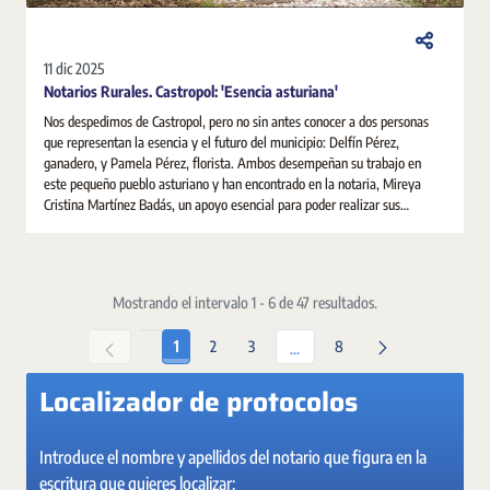
11 dic 2025
Notarios Rurales. Castropol: 'Esencia asturiana'
Nos despedimos de Castropol, pero no sin antes conocer a dos personas
que representan la esencia y el futuro del municipio: Delfín Pérez,
ganadero, y Pamela Pérez, florista. Ambos desempeñan su trabajo en
este pequeño pueblo asturiano y han encontrado en la notaria, Mireya
Cristina Martínez Badás, un apoyo esencial para poder realizar sus
gestiones personales y empresariales: desde ordenar sus asuntos
familiares a poner en marcha sus proyectos e ilusiones.
Mostrando el intervalo 1 - 6 de 47 resultados.
Página
Página
Página
Página
1
2
3
8
Páginas intermedias Use TAB 
...
Localizador de protocolos
Introduce el nombre y apellidos del notario que figura en la
escritura que quieres localizar: