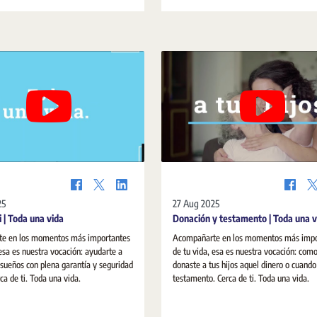
potencia la cultura del acuerdo y el papel
notarios en los Medios Alternativos de S
de Controversias.
25
27 Aug 2025
i | Toda una vida
Donación y testamento | Toda una v
e en los momentos más importantes
Acompañarte en los momentos más impo
 esa es nuestra vocación: ayudarte a
de tu vida, esa es nuestra vocación: com
s sueños con plena garantía y seguridad
donaste a tus hijos aquel dinero o cuando 
dica. Cerca de ti. Toda una vida.
testamento. Cerca de ti. Toda una vida.