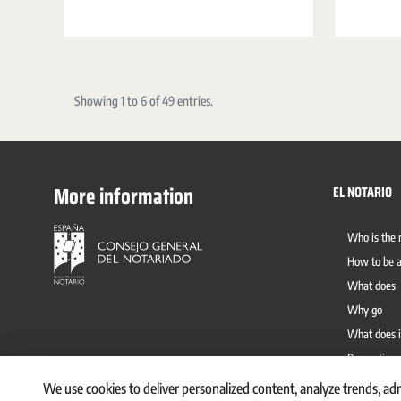
protocolo electrónico convive con el protocolo en
papel y permite dar un doble soporte a los
documentos notariales, con distinta finalidad, en
beneficio de la ciudadanía.
Showing 1 to 6 of 49 entries.
More information
EL NOTARIO
Who is the 
How to be a
What does
Why go
What does i
Prevention 
We use cookies to deliver personalized content, analyze trends, adm