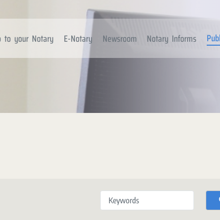
Publ
 to your Notary
E-Notary
Newsroom
Notary Informs
Keywords