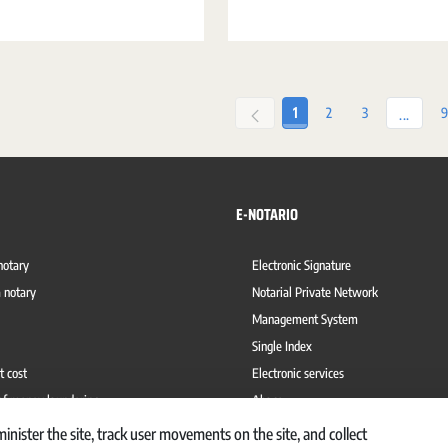
Page
Page
Page
P
1
2
3
9
Interm
...
E-NOTARIO
notary
Electronic Signature
 notary
Notarial Private Network
Management System
Single Index
t cost
Electronic services
of money laundering
Abaco
inister the site, track user movements on the site, and collect