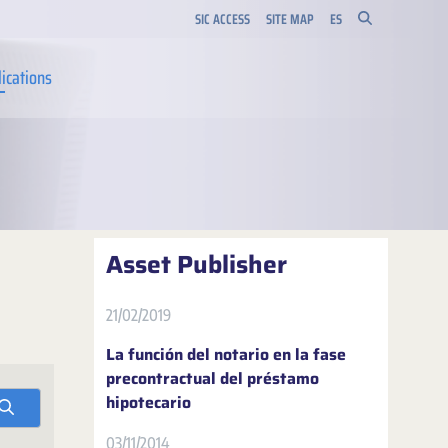
SIC ACCESS
SITE MAP
ES
ications
Asset Publisher
21/02/2019
La función del notario en la fase
precontractual del préstamo
hipotecario
03/11/2014