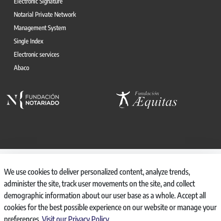
Electronic Signature
Notarial Private Network
Management System
Single Index
Electronic services
Abaco
© 2026, CONSEJO GENERAL DEL NOTARIO
We use cookies to deliver personalized content, analyze trends,
CANAL INTERNO DE INFORMACIÓN
administer the site, track user movements on the site, and collect
REGISTRO DE ACTIVIDADES DE TRATAMIENTO
demographic information about our user base as a whole. Accept all
AVISO LEGAL
cookies for the best possible experience on our website or manage your
POLÍTICA DE PRIVACIDAD
preferences.
Visit our Privacy Policy