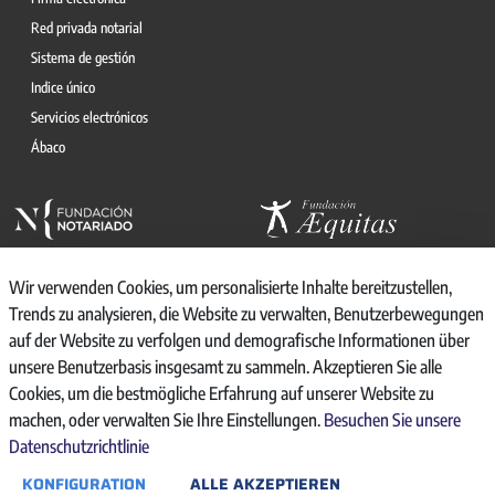
Red privada notarial
Sistema de gestión
Indice único
Servicios electrónicos
Ábaco
Wir verwenden Cookies, um personalisierte Inhalte bereitzustellen,
Trends zu analysieren, die Website zu verwalten, Benutzerbewegungen
auf der Website zu verfolgen und demografische Informationen über
© 2026, CONSEJO GENERAL DEL NOTARIO
unsere Benutzerbasis insgesamt zu sammeln. Akzeptieren Sie alle
CANAL INTERNO DE INFORMACIÓN
Cookies, um die bestmögliche Erfahrung auf unserer Website zu
REGISTRO DE ACTIVIDADES DE TRATAMIENTO
machen, oder verwalten Sie Ihre Einstellungen.
Besuchen Sie unsere
AVISO LEGAL
Datenschutzrichtlinie
POLÍTICA DE PRIVACIDAD
KONFIGURATION
ALLE AKZEPTIEREN
POLÍTICA DE COOKIES