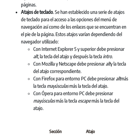
páginas.
Atajos de teclado
. Se han establecido una serie de atajos
de teclado para el acceso a las opciones del menú de
navegación así como de los enlaces que se encuentran en
el pie de la página. Estos atajos varían dependiendo del
navegador utilizado:
Con Internet Explorer 5 y superior debe presionar
alt
, la tecla del atajo y después la tecla
intro
.
Con Mozilla y Netscape debe presionar
alt
y la tecla
del atajo correspondiente.
Con Firefox para entorno PC debe presionar
alt
más
la tecla
mayúsculas
más la tecla del atajo.
Con Ópera para entorno PC debe presionar
mayúsculas
más la tecla
escape
más la tecla del
atajo.
Sección
Atajo