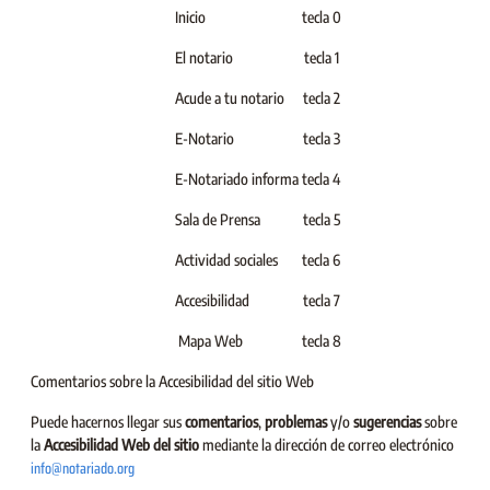
Inicio
tecla 0
El notario
tecla 1
Acude a tu notario
tecla 2
E-Notario
tecla 3
E-Notariado informa
tecla 4
Sala de Prensa
tecla 5
Actividad sociales
tecla 6
Accesibilidad
tecla 7
Mapa Web
tecla 8
Comentarios sobre la Accesibilidad del sitio Web
Puede hacernos llegar sus
comentarios
,
problemas
y/o
sugerencias
sobre
la
Accesibilidad Web del sitio
mediante la dirección de correo electrónico
info@notariado.org