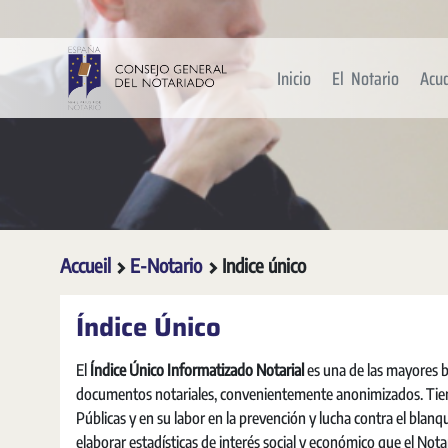
Saut au contenu principal
Inicio
El Notario
Acu
Accueil
E-Notario
Indice único
Índice Único
El
Índice Único Informatizado Notarial
es una de las mayores b
documentos notariales, convenientemente anonimizados. Tiene 
Públicas y en su labor en la prevención y lucha contra el blanq
elaborar estadísticas de interés social y económico que el Nota