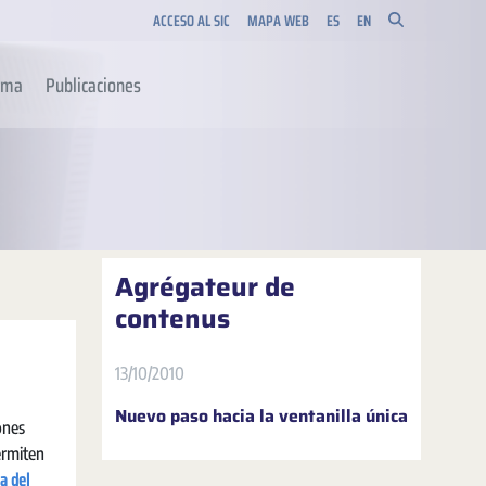
ACCESO AL SIC
MAPA WEB
ES
EN
orma
Publicaciones
Agrégateur de
contenus
13/10/2010
Nuevo paso hacia la ventanilla única
ones
permiten
a del