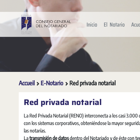
Saut au contenu principal
Inicio
El Notario
Acu
Accueil
E-Notario
Red privada notarial
Red privada notarial
La Red Privada Notarial (RENO) interconecta a los casi 3.000 d
con los sistemas corporativos, obteniéndose la mayor seguridad
las notarías.
La
transmisión de datos
dentro del Notariado y de éste con ter