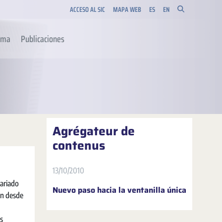
ACCESO AL SIC
MAPA WEB
ES
EN
orma
Publicaciones
Agrégateur de
contenus
13/10/2010
tariado
Nuevo paso hacia la ventanilla única
an desde
s