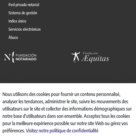
Red privada notarial
Sistema de gestión
Indice único
Servicios electrónicos
Ábaco
© 2026, CONSEJO GENERAL DEL NOTARIO
Nous utilisons des cookies pour fournir un contenu personnalisé,
analyser les tendances, administrer le site, suivre les mouvements des
CANAL INTERNO DE INFORMACIÓN
utilisateurs sur le site et collecter des informations démographiques sur
REGISTRO DE ACTIVIDADES DE TRATAMIENTO
notre base d'utilisateurs dans son ensemble. Acceptez tous les cookies
AVISO LEGAL
pour la meilleure expérience possible sur notre site Web ou gérez vos
POLÍTICA DE PRIVACIDAD
préférences.
Visitez notre politique de confidentialité
POLÍTICA DE COOKIES