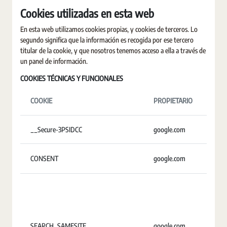
Cookies utilizadas en esta web
En esta web utilizamos cookies propias, y cookies de terceros. Lo
segundo significa que la información es recogida por ese tercero
titular de la cookie, y que nosotros tenemos acceso a ella a través de
un panel de información.
COOKIES TÉCNICAS Y FUNCIONALES
COOKIE
PROPIETARIO
D
__Secure-3PSIDCC
google.com
U
CONSENT
google.com
1
SEARCH_SAMESITE
google.com
4