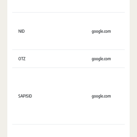
NID
google.com
7
OTZ
google.com
11
SAPISID
google.com
2