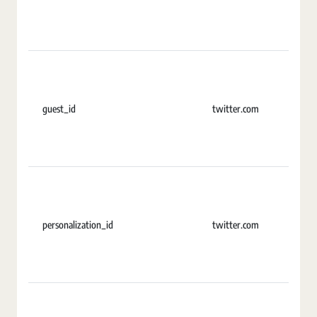
guest_id
twitter.com
U
personalization_id
twitter.com
2