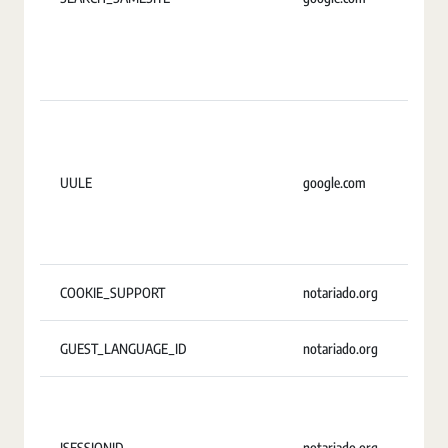
UULE
google.com
2
COOKIE_SUPPORT
notariado.org
U
GUEST_LANGUAGE_ID
notariado.org
U
JSESSIONID
notariado.org
S