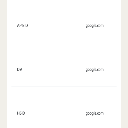
APISID
google.com
2
DV
google.com
S
HSID
google.com
2