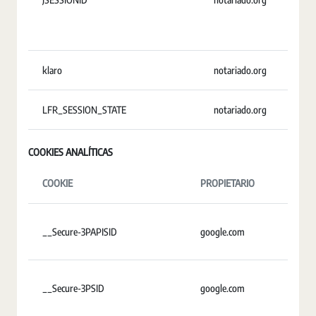
klaro
notariado.org
U
LFR_SESSION_STATE
notariado.org
S
COOKIES ANALÍTICAS
COOKIE
PROPIETARIO
DUR
__Secure-3PAPISID
google.com
2 añ
__Secure-3PSID
google.com
2 añ