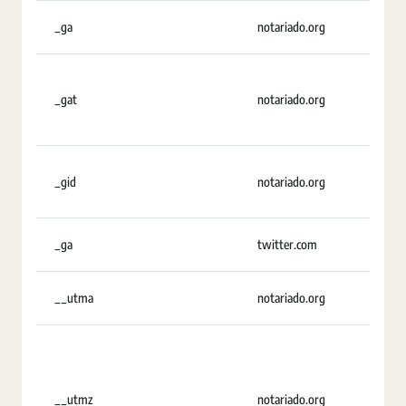
_ga
notariado.org
2 añ
_gat
notariado.org
Sesi
_gid
notariado.org
20 h
_ga
twitter.com
2 añ
__utma
notariado.org
2 añ
__utmz
notariado.org
6 me