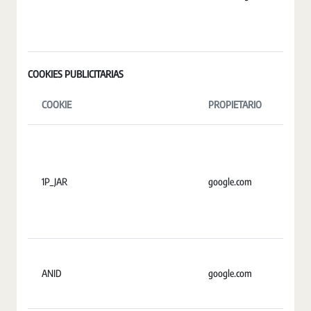
COOKIES PUBLICITARIAS
COOKIE
PROPIETARIO
D
1P_JAR
google.com
U
ANID
google.com
2