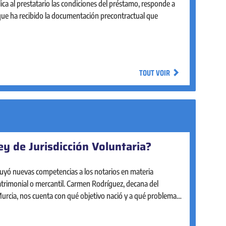
rial, de forma ágil y accesible, con la misma seguridad que
plica al prestatario las condiciones del préstamo, responde a
en la notaría. La intervención notarial garantiza la legalidad
 que ha recibido la documentación precontractual que
ca de los actos mercantiles que realizan pequeñas y medianas
os acompañan a las pymes desde su constitución y a lo largo
empresarial.
TOUT VOIR
TOUT VOIR
ey de Jurisdicción Voluntaria?
ístico del Notariado
uyó nuevas competencias a los notarios en materia
del Notariado está diseñado para facilitar la consulta y el
patrimonial o mercantil. Carmen Rodríguez, decana del
inmobiliario en nuestro país. Cuenta con un mapa de fácil
Murcia, nos cuenta con qué objetivo nació y a qué problemas
interactivo para explorar y obtener los principales
vivienda.