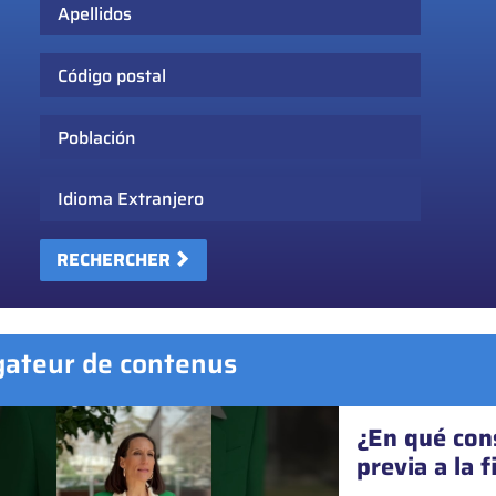
Apellidos
Código postal
Población
Idioma Extranjero
RECHERCHER
ateur de contenus
¿En qué cons
¿Se pueden o
previa a la 
Sí. Desde 2023, la ma