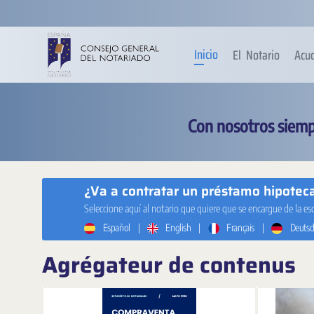
Saut au contenu principal
Inicio
El Notario
Acu
Con nosotros siemp
¿Va a contratar un préstamo hipotecar
Seleccione aquí al notario que quiere que se encargue de la es
Español
|
English
|
Français
|
Deutsc
Agrégateur de contenus