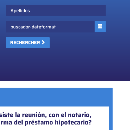
Apellidos
Fecha
RECHERCHER
iste la reunión, con el notario,
torgar actos societarios online?
firma del préstamo hipotecario?
yoría de actos societarios pueden realizarse online, en la