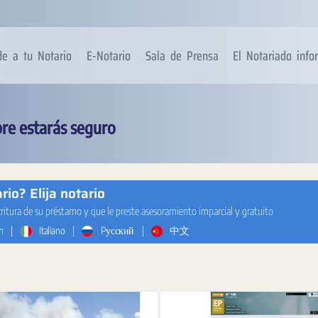
de a tu Notario
E-Notario
Sala de Prensa
El Notariado inf
re estarás seguro
io? Elija notario
critura de su préstamo y que le preste asesoramiento imparcial y gratuito
h
|
Italiano
|
Pусский
|
中文