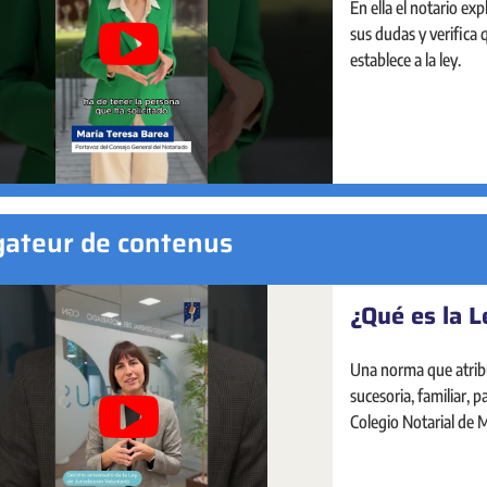
Sede Electrónica Nota
En ella el notario ex
de manera presencial 
sus dudas y verifica
y la seguridad jurídi
establece a la ley.
empresas: los notari
de toda su andadura 
ateur de contenus
¿Qué es la L
Portal Estad
Una norma que atrib
El Portal Estadístico 
sucesoria, familiar, 
análisis del mercado 
Colegio Notarial de 
navegación, visual e 
dio respuesta.
indicadores sobre la 