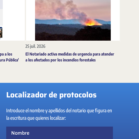
25 juil. 2026
pa a los
El Notariado activa medidas de urgencia para atender
tura Pública'
a los afectados por los incendios forestales
Localizador de protocolos
Introduce el nombre y apellidos del notario que figura en
la escritura que quieres localizar:
Nombre