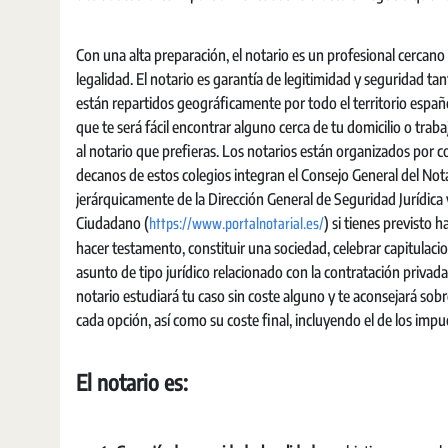
Con una alta preparación, el notario es un profesional cercano 
legalidad. El notario es garantía de legitimidad y seguridad t
están repartidos geográficamente por todo el territorio español
que te será fácil encontrar alguno cerca de tu domicilio o trab
al notario que prefieras. Los notarios están organizados por c
decanos de estos colegios integran el Consejo General del Nota
jerárquicamente de la Dirección General de Seguridad Jurídica y 
https://www.portalnotarial.es/
Ciudadano (
) si tienes previsto 
hacer testamento, constituir una sociedad, celebrar capitulaci
asunto de tipo jurídico relacionado con la contratación privada 
notario estudiará tu caso sin coste alguno y te aconsejará sob
cada opción, así como su coste final, incluyendo el de los impu
El notario es: