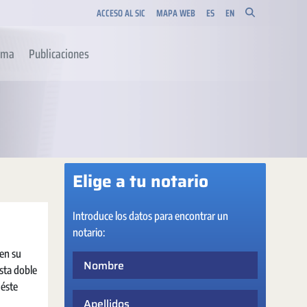
ACCESO AL SIC
MAPA WEB
ES
EN
orma
Publicaciones
Elige a tu notario
Introduce los datos para encontrar un
notario:
 en su
Nombre
Esta doble
 éste
Apellidos