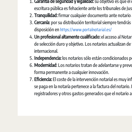
Garantía de seguridad y legalidad:
su objetivo es que el 
escritura pública es fehaciente ante los tribunales de Ju
Tranquilidad:
firmar cualquier documento ante notario ap
Cercanía
: por su distribución territorial siempre tendrás
https://www.portalnotarial.es/
disposición en
Un profesional altamente cualificado:
el acceso al Not
de selección duro y objetivo. Los notarios actualizan d
internacional.
Independencia
:
los notarios sólo están condicionados po
Modernidad
: Los notarios tratan de adelantarse y prev
forma permanente a cualquier innovación.
Eficiencia:
El coste de la intervención notarial es muy i
se paga en la notaría pertenece a la factura del notario
registradores y otros gastos generados que el notario 