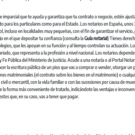
e imparcial que te ayuda y garantiza que tu contrato o negocio, estén ajust
anto para los particulares como para el Estado. Los notarios en España, unos
, incluso en localidades muy pequeñas, con el fin de garantizar el servicio, 
ajo en el que depositar tu confianza (consulta la
Guía notarial
) Tienes derech
olegios, que les apoyan en su función y al tiempo controlan su actuación. L
riado, que representa a la profesión a nivel nacional. Los notarios depend
Fe Pública del Ministerio de Justicia. Acude a una notaría o al Portal Notari
hacer la escritura pública de un piso que vas a comprar o vender, otorgar un 
ones matrimoniales (el contrato sobre los bienes en el matrimonio) o cualqu
civil o mercantil, con la vida familiar o con las sucesiones por causa de muer
re la forma más conveniente de tratarlo, indicándote las ventajas e inconven
estos que, en su caso, vas a tener que pagar.