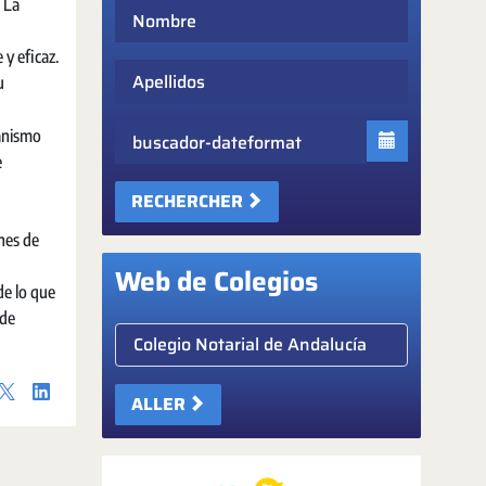
. La
Nombre
 y eficaz.
Apellidos
u
Fecha
canismo
e
RECHERCHER
ones de
Web de Colegios
de lo que
 de
Elige colegio notarial
ALLER