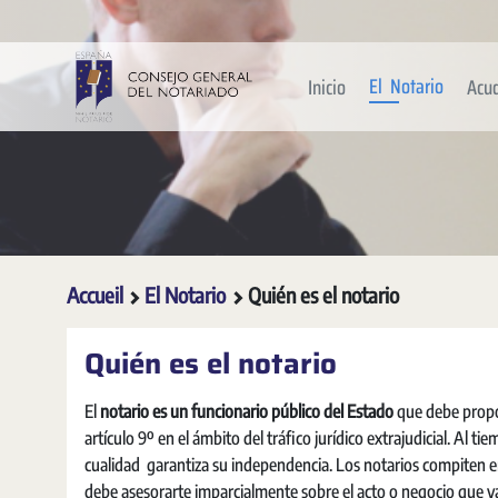
Saut au contenu principal
El Notario
Inicio
Acu
Accueil
El Notario
Quién es el notario
Quién es el notario
El
notario es un funcionario público del Estado
que debe propor
artículo 9º en el ámbito del tráfico jurídico extrajudicial. Al
cualidad garantiza su independencia. Los notarios compiten entr
debe asesorarte imparcialmente sobre el acto o negocio que vayas