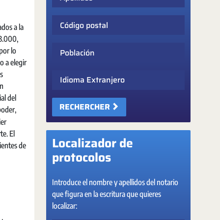
Código postal
ados a la
 3.000,
Población
por lo
o a elegir
os
Idioma Extranjero
en
al del
RECHERCHER
poder,
ier
te. El
Localizador de
ientes de
protocolos
Introduce el nombre y apellidos del notario
que figura en la escritura que quieres
localizar: