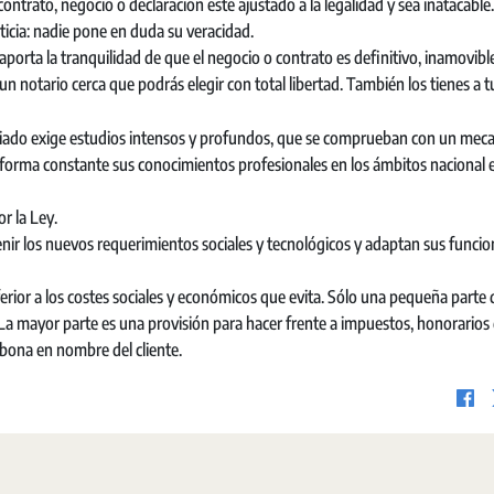
contrato, negocio o declaración esté ajustado a la legalidad y sea inatacable
sticia: nadie pone en duda su veracidad.
orta la tranquilidad de que el negocio o contrato es definitivo, inamovible
 un notario cerca que podrás elegir con total libertad. También los tienes a t
ariado exige estudios intensos y profundos, que se comprueban con un me
e forma constante sus conocimientos profesionales en los ámbitos nacional 
r la Ley.
enir los nuevos requerimientos sociales y tecnológicos y adaptan sus funci
nferior a los costes sociales y económicos que evita. Sólo una pequeña parte 
. La mayor parte es una provisión para hacer frente a impuestos, honorarios
abona en nombre del cliente.