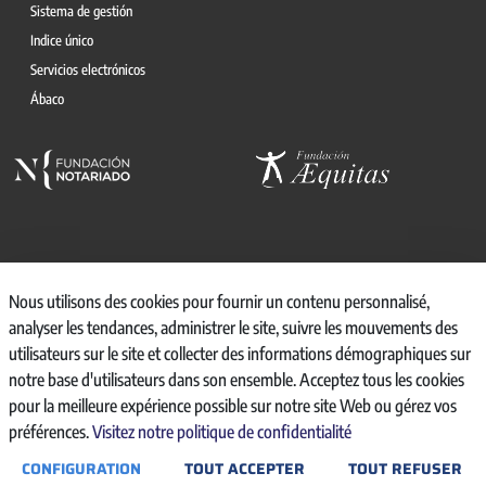
Sistema de gestión
Indice único
Servicios electrónicos
Ábaco
© 2026, CONSEJO GENERAL DEL NOTARIO
Nous utilisons des cookies pour fournir un contenu personnalisé,
analyser les tendances, administrer le site, suivre les mouvements des
CANAL INTERNO DE INFORMACIÓN
utilisateurs sur le site et collecter des informations démographiques sur
REGISTRO DE ACTIVIDADES DE TRATAMIENTO
notre base d'utilisateurs dans son ensemble. Acceptez tous les cookies
AVISO LEGAL
pour la meilleure expérience possible sur notre site Web ou gérez vos
POLÍTICA DE PRIVACIDAD
préférences.
Visitez notre politique de confidentialité
POLÍTICA DE COOKIES
ACCESIBILIDAD
CONFIGURATION
TOUT ACCEPTER
TOUT REFUSER