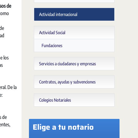
sos de
 como
Actividad internacional
 de
Actividad Social
dad
Fundaciones
e los
Servicios a ciudadanos y empresas
as
Contratos, ayudas y subvenciones
ral. De la
e:
Colegios Notariales
s de
Elige a tu notario
entes,