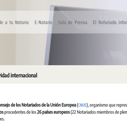
de a tu Notario
E-Notario
Sala de Prensa
El Notariado inf
vidad internacional
CNUE
nsejo de los Notariados de la Unión Europea
(
), organismo que repre
os
procedentes de los
26 países europeos
(22 Notariados miembros de ple
es.