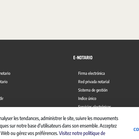
E-NOTARIO
notario
Firma electrónica
tario
Red privada notarial
Sistema de gestión
dir
Indice único
Servicios electrónicos
del blanqueo de capitales
Ábaco
alyser les tendances, administrer le site, suivre les mouvements
hiques sur notre base d'utilisateurs dans son ensemble. Acceptez
CO
te Web ou gérez vos préférences.
Visitez notre politique de