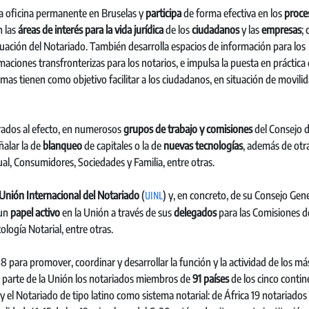
a oficina permanente en Bruselas y
participa
de forma efectiva en los
proce
n las
áreas de interés para la vida jurídica
de los
ciudadanos
y las
empresas
;
 actuación del Notariado. También desarrolla espacios de información para los
ciones transfronterizas para los notarios, e impulsa la puesta en práctica
amas tienen como objetivo facilitar a los ciudadanos, en situación de movili
rados al efecto, en numerosos
grupos de trabajo y comisiones
del Consejo d
ñalar la de
blanqueo
de capitales o la de
nuevas tecnologías
, además de otr
tual, Consumidores, Sociedades y Familia, entre otras.
UINL
Unión Internacional del Notariado
(
) y, en concreto, de su Consejo Gene
 un
papel activo
en la Unión a través de sus
delegados
para las Comisiones d
ogía Notarial, entre otras.
para promover, coordinar y desarrollar la función y la actividad de los má
parte de la Unión los notariados miembros de
91 países
de los cinco contin
 el Notariado de tipo latino como sistema notarial: de África 19 notariados