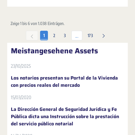
Zeige 1 bis 6 von 1.038 Einträgen.
Seite
Seite
Seite
Seite
1
2
3
173
Zwischenseiten Navigieren mit 
...
Meistangesehene Assets
23/10/2025
Los notarios presentan su Portal de la Vivienda
con precios reales del mercado
15/03/2020
La Dirección General de Seguridad Jurídica y Fe
Pública dicta una Instrucción sobre la prestación
del servicio público notarial