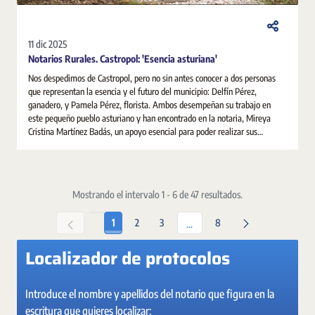
11 dic 2025
Notarios Rurales. Castropol: 'Esencia asturiana'
Nos despedimos de Castropol, pero no sin antes conocer a dos personas
que representan la esencia y el futuro del municipio: Delfín Pérez,
ganadero, y Pamela Pérez, florista. Ambos desempeñan su trabajo en
este pequeño pueblo asturiano y han encontrado en la notaria, Mireya
Cristina Martínez Badás, un apoyo esencial para poder realizar sus
gestiones personales y empresariales: desde ordenar sus asuntos
familiares a poner en marcha sus proyectos e ilusiones.
Mostrando el intervalo 1 - 6 de 47 resultados.
Página
Página
Página
Página
1
2
3
8
Páginas intermedias Use TAB 
...
Localizador de protocolos
Introduce el nombre y apellidos del notario que figura en la
escritura que quieres localizar: