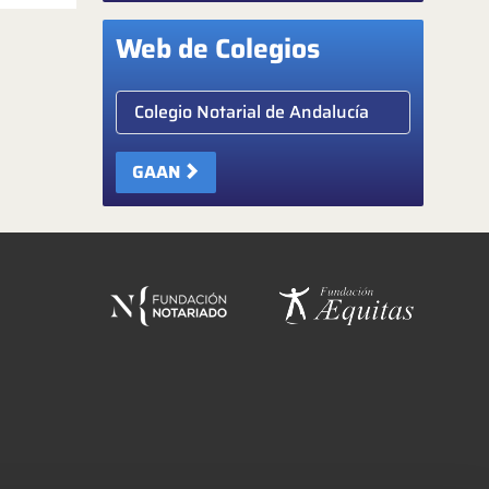
Web de Colegios
Elige colegio notarial
GAAN