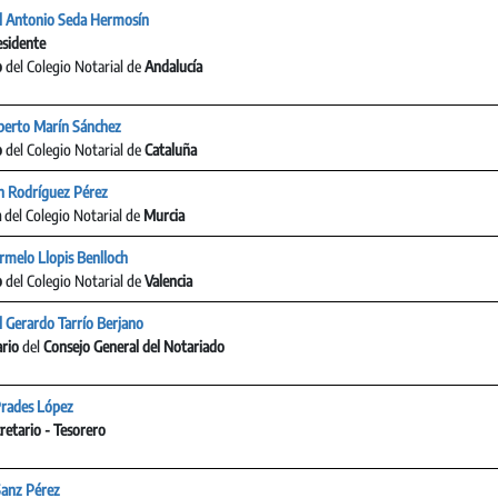
 Antonio Seda Hermosín
esidente
o
del Colegio Notarial de
Andalucía
lberto Marín Sánchez
o
del Colegio Notarial de
Cataluña
 Rodríguez Pérez
a
del Colegio Notarial de
Murcia
armelo Llopis Benlloch
o
del Colegio Notarial de
Valencia
 Gerardo Tarrío Berjano
ario
del
Consejo General del Notariado
Prades López
retario - Tesorero
Sanz Pérez