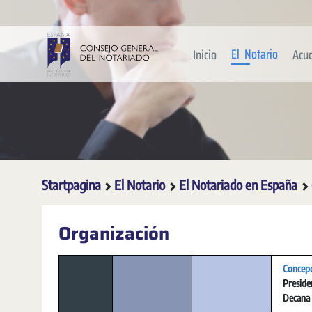
Overslaan en naar hoofdinhoud gaan
El Notario
Inicio
Acu
Startpagina
El Notario
El Notariado en España
Organización
Concepc
Preside
Decana