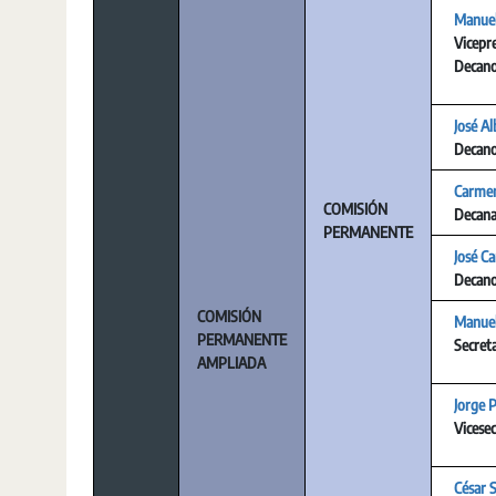
Manuel
Vicepr
Decan
José A
Decan
Carmen
COMISIÓN
Decan
PERMANENTE
José C
Decan
COMISIÓN
Manuel
PERMANENTE
Secret
AMPLIADA
Jorge 
Vicesec
César 