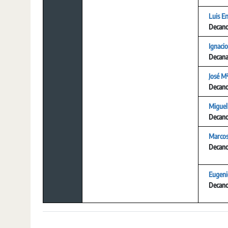
Luis E
Decan
Ignacio
Decan
José M
Decan
Miguel
Decan
Marcos
Decan
Eugeni
Decan