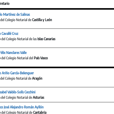
retario
o Martínez de Salinas
del Colegio Notarial de
Castilla y León
o Cavallé Cruz
o
del Colegio Notarial de las
Islas Canarias
élix Nanclares Valle
o
del Colegio Notarial del
País Vasco
 Ariño García-Belenguer
del Colegio Notarial de
Aragón
sabel Valdés-Solís Cecchini
a
del Colegio Notarial de
Asturias
sco José Alejandro Román Ayllón
o
del Colegio Notarial de
Cantabria