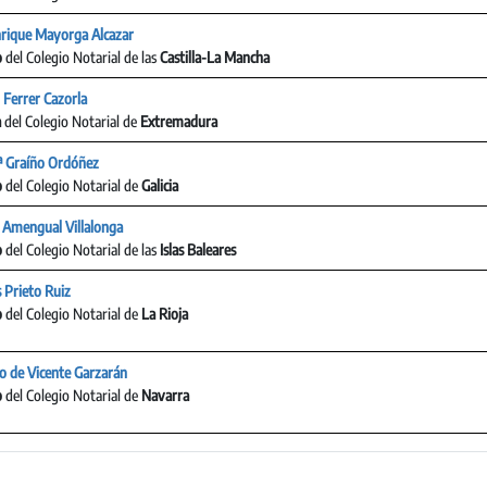
nrique Mayorga Alcazar
o
del Colegio Notarial de las
Castilla-La Mancha
 Ferrer Cazorla
a
del Colegio Notarial de
Extremadura
ª Graíño Ordóñez
o
del Colegio Notarial de
Galicia
 Amengual Villalonga
o
del Colegio Notarial de las
Islas Baleares
 Prieto Ruiz
o
del Colegio Notarial de
La Rioja
o de Vicente Garzarán
o
del Colegio Notarial de
Navarra