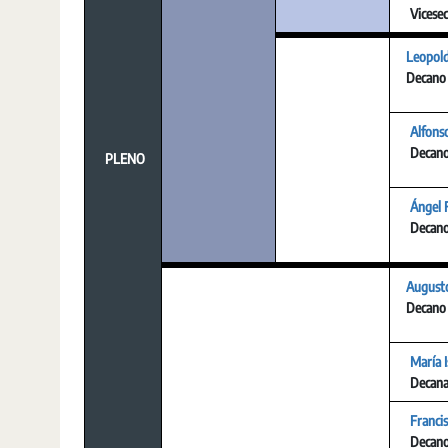
Vicesec
Leopold
Decano
Alfons
Decan
PLENO
Ángel F
Decan
Augusto
Decano
María I
Decan
Franci
Decan