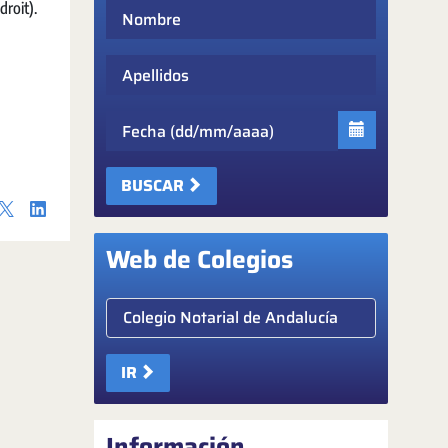
droit).
Nombre
Apellidos
Fecha
BUSCAR
Web de Colegios
Elige colegio notarial
IR
Información