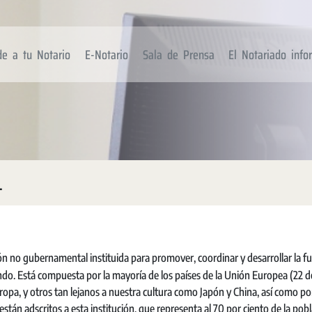
de a tu Notario
E-Notario
Sala de Prensa
El Notariado inf
L
n no gubernamental instituida para promover, coordinar y desarrollar la f
do. Está compuesta por la mayoría de los países de la Unión Europea (22 d
ropa, y otros tan lejanos a nuestra cultura como Japón y China, así como po
tán adscritos a esta institución, que representa al 70 por ciento de la pobl