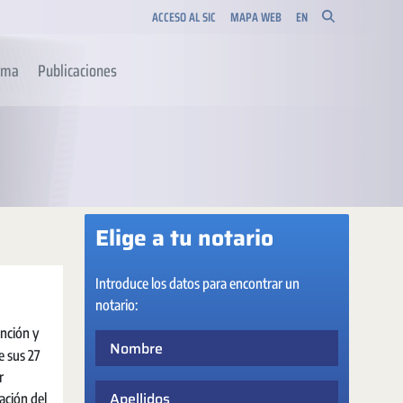
ACCESO AL SIC
MAPA WEB
EN
orma
Publicaciones
Elige a tu notario
Introduce los datos para encontrar un
notario:
unción y
Nombre
e sus 27
r
Apellidos
ación del