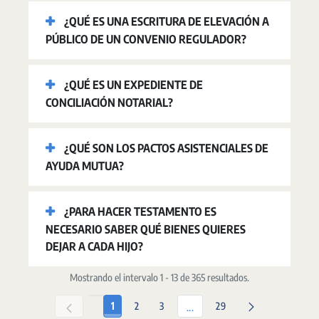
¿QUÉ ES UNA ESCRITURA DE ELEVACIÓN A
PÚBLICO DE UN CONVENIO REGULADOR?
¿QUÉ ES UN EXPEDIENTE DE
CONCILIACIÓN NOTARIAL?
¿QUÉ SON LOS PACTOS ASISTENCIALES DE
AYUDA MUTUA?
¿PARA HACER TESTAMENTO ES
NECESARIO SABER QUÉ BIENES QUIERES
DEJAR A CADA HIJO?
Mostrando el intervalo 1 - 13 de 365 resultados.
Página
Página
Página
Página
1
2
3
29
Páginas intermedias Use TAB p
...