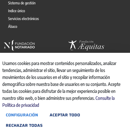
Sistema de gestión
Indice único
Servicios electrónicos
Ábaco
Usamos cookies para mostrar contenidos personalizados, analizar
tendencias, administrar el sitio, llevar un seguimiento de los
movimientos de los usuarios en el sitio y recopilar información
© 2026, CONSEJO GENERAL DEL NOTARIO
demográfica sobre nuestra base de usuarios en su conjunto. Acepte
CANAL INTERNO DE INFORMACIÓN
todas las cookies para disfrutar de la mejor experiencia posible en
REGISTRO DE ACTIVIDADES DE TRATAMIENTO
nuestro sitio web, o bien administre sus preferencias.
Consulte la
AVISO LEGAL
Política de privacidad
POLÍTICA DE PRIVACIDAD
CONFIGURACIÓN
ACEPTAR TODO
POLÍTICA DE COOKIES
ACCESIBILIDAD
RECHAZAR TODAS