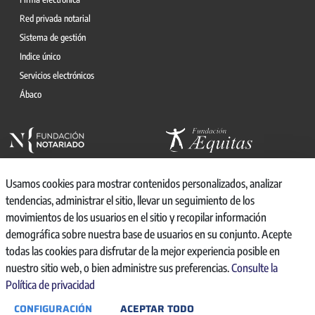
Red privada notarial
Sistema de gestión
Indice único
Servicios electrónicos
Ábaco
Usamos cookies para mostrar contenidos personalizados, analizar
tendencias, administrar el sitio, llevar un seguimiento de los
movimientos de los usuarios en el sitio y recopilar información
© 2026, CONSEJO GENERAL DEL NOTARIO
demográfica sobre nuestra base de usuarios en su conjunto. Acepte
CANAL INTERNO DE INFORMACIÓN
todas las cookies para disfrutar de la mejor experiencia posible en
REGISTRO DE ACTIVIDADES DE TRATAMIENTO
nuestro sitio web, o bien administre sus preferencias.
Consulte la
AVISO LEGAL
Política de privacidad
POLÍTICA DE PRIVACIDAD
CONFIGURACIÓN
ACEPTAR TODO
POLÍTICA DE COOKIES