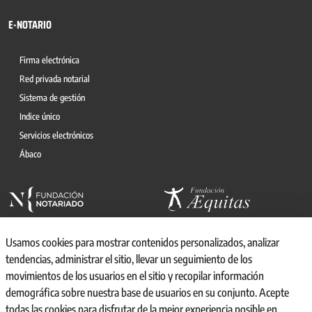
E-NOTARIO
Firma electrónica
Red privada notarial
Sistema de gestión
Indice único
Servicios electrónicos
Ábaco
Usamos cookies para mostrar contenidos personalizados, analizar
tendencias, administrar el sitio, llevar un seguimiento de los
movimientos de los usuarios en el sitio y recopilar información
© 2026, CONSEJO GENERAL DEL NOTARIO
demográfica sobre nuestra base de usuarios en su conjunto. Acepte
CANAL INTERNO DE INFORMACIÓN
todas las cookies para disfrutar de la mejor experiencia posible en