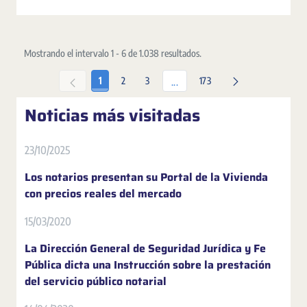
Mostrando el intervalo 1 - 6 de 1.038 resultados.
Página
Página
Página
Página
1
2
3
173
Páginas intermedias Use TAB par
...
Noticias más visitadas
23/10/2025
Los notarios presentan su Portal de la Vivienda
con precios reales del mercado
15/03/2020
La Dirección General de Seguridad Jurídica y Fe
Pública dicta una Instrucción sobre la prestación
del servicio público notarial