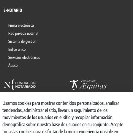
E-NOTARIO
Firma electrónica
Red privada notarial
Sistema de gestión
Indice único
Servicios electrónicos
Ábaco
Usamos cookies para mostrar contenidos personalizados, analizar
tendencias, administrar el sitio, llevar un seguimiento de los
movimientos de los usuarios en el sitio y recopilar información
© 2026, CONSEJO GENERAL DEL NOTARIO
demográfica sobre nuestra base de usuarios en su conjunto. Acepte
CANAL INTERNO DE INFORMACIÓN
todas las cookies para disfrutar de la mejor experiencia posible en