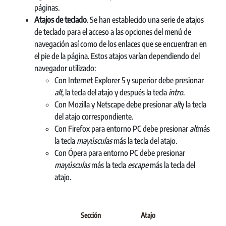
páginas.
Atajos de teclado
. Se han establecido una serie de atajos
de teclado para el acceso a las opciones del menú de
navegación así como de los enlaces que se encuentran en
el pie de la página. Estos atajos varían dependiendo del
navegador utilizado:
Con Internet Explorer 5 y superior debe presionar
alt
, la tecla del atajo y después la tecla
intro
.
Con Mozilla y Netscape debe presionar
alt
y la tecla
del atajo correspondiente.
Con Firefox para entorno PC debe presionar
alt
más
la tecla
mayúsculas
más la tecla del atajo.
Con Ópera para entorno PC debe presionar
mayúsculas
más la tecla
escape
más la tecla del
atajo.
Sección
Atajo