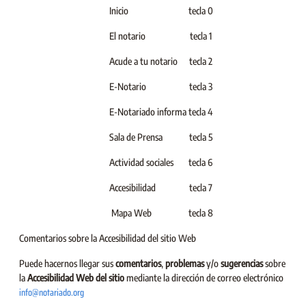
Inicio
tecla 0
El notario
tecla 1
Acude a tu notario
tecla 2
E-Notario
tecla 3
E-Notariado informa
tecla 4
Sala de Prensa
tecla 5
Actividad sociales
tecla 6
Accesibilidad
tecla 7
Mapa Web
tecla 8
Comentarios sobre la Accesibilidad del sitio Web
Puede hacernos llegar sus
comentarios
,
problemas
y/o
sugerencias
sobre
la
Accesibilidad Web del sitio
mediante la dirección de correo electrónico
info@notariado.org