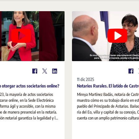
11 dic 2025
 otorgar actos societarios online?
Notarios Rurales. El latido de Castr
23, la mayoría de actos societarios
Mireya Martínez Badás, notaria de Castr
zarse online, en la Sede Electrónica
muestra cómo es su trabajo diario en e
 forma ágil y accesible, con la misma
pueblo del Principado de Asturias. Bañado por la
e de manera presencial en la notaría.
ría del Eo, villa y capital de su concejo, 
ón notarial garantiza la legalidad y la
cuenta con un amplio patrimonio cultura
rídica de los actos mercantiles que
custodian sus cerca de 3.000 habitantes. El alcald
queñas y medianas empresas: los
Francisco Javier Vinjoy Valea, nos habla 
ompañan a las pymes desde su
importante labor de la notaria para la vi