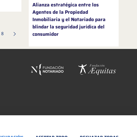
a Martínez
Alianza estratégica entre los
izar sus
Agentes de la Propiedad
esde
en marcha
Inmobiliaria y el Notariado para
blindar la seguridad jurídica del
consumidor
Página
8
nas intermedias Use TAB para desplazarse.