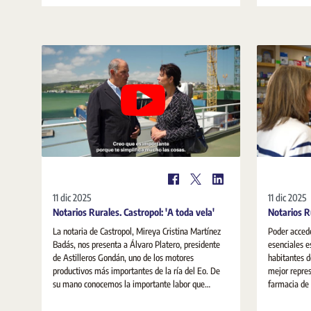
constitución
empresarial.
11 dic 2025
11 dic 2025
Notarios Rurales. Castropol: 'A toda vela'
Notarios Ru
La notaria de Castropol, Mireya Cristina Martínez
Poder accede
Badás, nos presenta a Álvaro Platero, presidente
esenciales e
de Astilleros Gondán, uno de los motores
habitantes d
productivos más importantes de la ría del Eo. De
mejor repres
su mano conocemos la importante labor que
farmacia de Toña Cotal
realiza el notario y la ayuda que presta con su
función que 
asesoramiento en las gestiones que debe realizar
como notaria