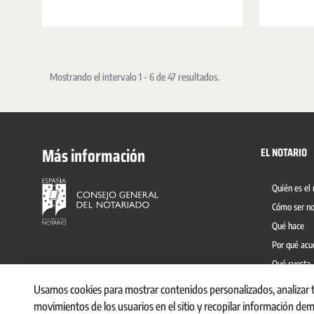
diariamente una sociedad.
manera cerca
todas sus du
Mostrando el intervalo 1 - 6 de 47 resultados.
Más información
EL NOTARIO
Quién es el 
Cómo ser no
Qué hace
Por qué acu
Qué cuesta
Prevención 
Usamos cookies para mostrar contenidos personalizados, analizar ten
movimientos de los usuarios en el sitio y recopilar información de