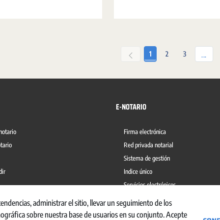
encontrado en la notaria, Mireya Cristin
na a sus convecinos para resolver
Badás, un apoyo esencial para poder real
das e inquietudes.
gestiones personales y empresariales: d
ordenar sus asuntos familiares a poner 
sus proyectos e ilusiones.
Página
Página
Página
1
2
3
Pági
...
E-NOTARIO
notario
Firma electrónica
tario
Red privada notarial
Sistema de gestión
dir
Indice único
Servicios electrónicos
del blanqueo de capitales
Ábaco
dencias, administrar el sitio, llevar un seguimiento de los
mográfica sobre nuestra base de usuarios en su conjunto. Acepte