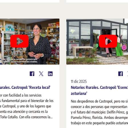
 y a lo largo de toda su andadura
jurídica y económica del municipio.
11 dic 2025
rales. Castropol: 'Receta local'
Notarios Rurales. Castropol: 'Esenc
asturiana'
r con facilidad a los servicios
s fundamental para el bienestar de los
Nos despedimos de Castropol, pero no si
e Castropol, y uno de los lugares que
conocer a dos personas que representan 
enta esa atención y cercanía es la
y el futuro del municipio: Delfín Pérez, 
lo. Con ella conocemos la
Pamela Pérez, florista. Ambos desempe
Mireya Cristina Martínez Badás realiza
trabajo en este pequeño pueblo asturian
 de la localidad, atendiendo de