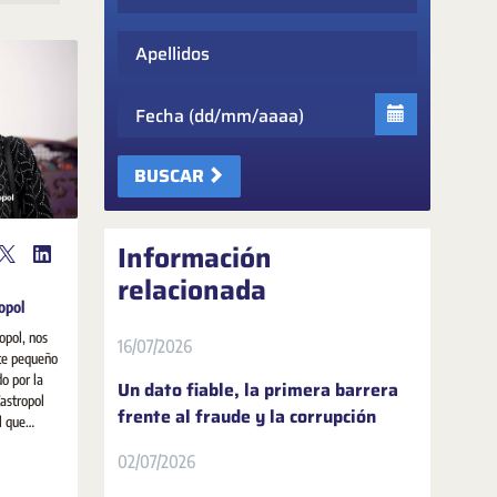
Apellidos
Fecha
BUSCAR
Información
relacionada
opol
opol, nos
16/07/2026
ste pequeño
Un dato fiable, la primera barrera
Castropol
frente al fraude y la corrupción
l que
e
02/07/2026
sobre la
da social,