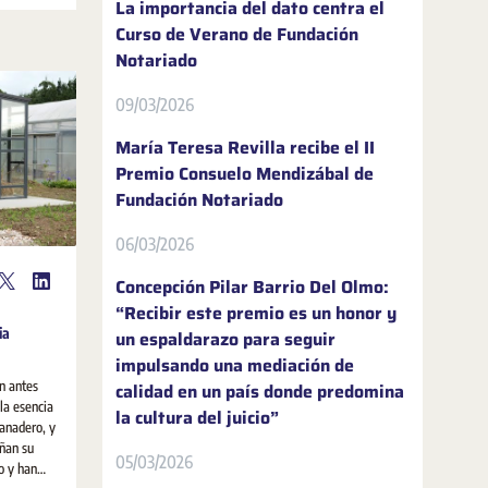
La importancia del dato centra el
Curso de Verano de Fundación
Notariado
09/03/2026
María Teresa Revilla recibe el II
Premio Consuelo Mendizábal de
Fundación Notariado
06/03/2026
Concepción Pilar Barrio Del Olmo:
“Recibir este premio es un honor y
ia
un espaldarazo para seguir
impulsando una mediación de
n antes
calidad en un país donde predomina
la esencia
la cultura del juicio”
ganadero, y
ñan su
05/03/2026
o y han