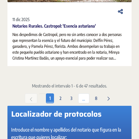
11 dic 2025
Notarios Rurales. Castropol: 'Esencia asturiana'
Nos despedimos de Castropol, pero no sin antes conocer a dos personas
que representan la esencia y el futuro del municipio: Delfín Pérez,
ganadero, y Pamela Pérez, florista. Ambos desempeñan su trabajo en
este pequeño pueblo asturiano y han encontrado en la notaria, Mireya
Cristina Martínez Badás, un apoyo esencial para poder realizar sus
gestiones personales y empresariales: desde ordenar sus asuntos
familiares a poner en marcha sus proyectos e ilusiones.
Mostrando el intervalo 1 - 6 de 47 resultados.
Página
Página
Página
Página
1
2
3
8
Páginas intermedias Use TAB 
...
Localizador de protocolos
Introduce el nombre y apellidos del notario que figura en la
escritura que quieres localizar: