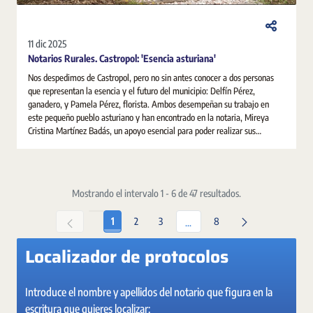
11 dic 2025
Notarios Rurales. Castropol: 'Esencia asturiana'
Nos despedimos de Castropol, pero no sin antes conocer a dos personas
que representan la esencia y el futuro del municipio: Delfín Pérez,
ganadero, y Pamela Pérez, florista. Ambos desempeñan su trabajo en
este pequeño pueblo asturiano y han encontrado en la notaria, Mireya
Cristina Martínez Badás, un apoyo esencial para poder realizar sus
gestiones personales y empresariales: desde ordenar sus asuntos
familiares a poner en marcha sus proyectos e ilusiones.
Mostrando el intervalo 1 - 6 de 47 resultados.
Página
Página
Página
Página
1
2
3
8
Páginas intermedias Use TAB 
...
Localizador de protocolos
Introduce el nombre y apellidos del notario que figura en la
escritura que quieres localizar: