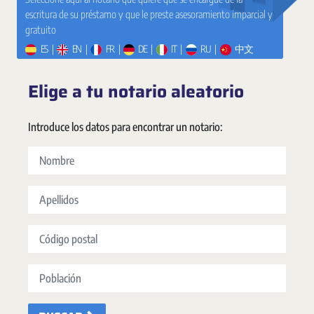
escritura de su préstamo y que le preste asesoramiento imparcial y
gratuito
ES
|
EN
|
FR
|
DE
|
IT
|
RU
|
中文
Elige a tu notario aleatorio
Introduce los datos para encontrar un notario:
Nombre
Apellidos
Código postal
Población