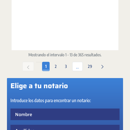
Mostrando el intervalo 1 - 13 de 365 resultados.
Página
Página
Página
Página
1
2
3
29
Páginas intermedias Use TAB p
...
Elige a tu notario
Introduce los datos para encontrar un notario:
Nombre
Apellidos