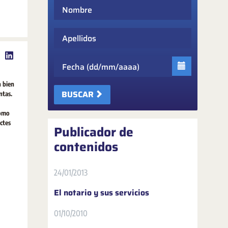
Nombre
Apellidos
Fecha
n bien
BUSCAR
ntas.
como
ctes
Publicador de
contenidos
24/01/2013
El notario y sus servicios
01/10/2010