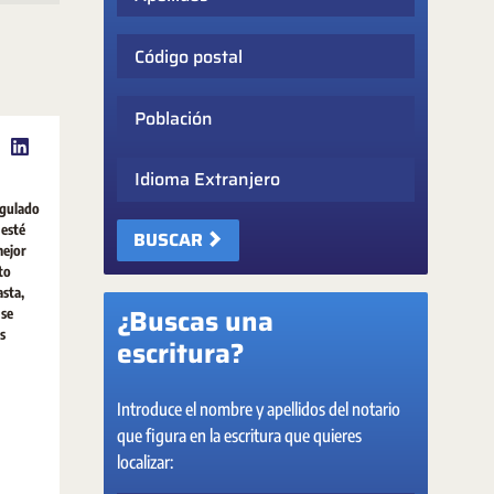
Código postal
Población
Idioma Extranjero
egulado
 esté
BUSCAR
mejor
to
asta,
¿Buscas una
 se
s
escritura?
Introduce el nombre y apellidos del notario
que figura en la escritura que quieres
localizar: