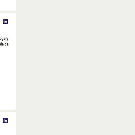
coge y
vía de