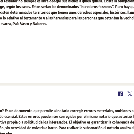
l testador no siempre es libre dedejar sus bienes a quien quiera. Existe la obligación
yuge, según los casos. Estos serían los denominados “herederos forzosos”. Pero hay q
isten determinados territorios que tienen unos derechos especiales, históricos, lla
 lo relativo al testamento y a las herencias para las personas que ostentan la vecinda
avarra, País Vasco y Baleares.
n? Es un documento que permite al notario corregir errores materiales, omisiones o
ido esencial. Estos errores pueden ser corregidos por el mismo notario que autorizó l
ativa propia o a solicitud de los interesados. El objetivo es garantizar la coherencia d
, sin necesidad de volverla a hacer. Para realizar la subsanación el notario analiza e
cionados.