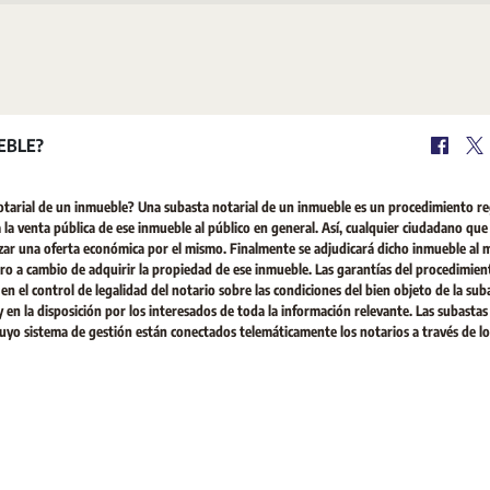
EBLE?
otarial de un inmueble? Una subasta notarial de un inmueble es un procedimiento r
 a la venta pública de ese inmueble al público en general. Así, cualquier ciudadano que
izar una oferta económica por el mismo. Finalmente se adjudicará dicho inmueble al 
nero a cambio de adquirir la propiedad de ese inmueble. Las garantías del procedimien
 en el control de legalidad del notario sobre las condiciones del bien objeto de la sub
en la disposición por los interesados de toda la información relevante. Las subastas
 cuyo sistema de gestión están conectados telemáticamente los notarios a través de lo