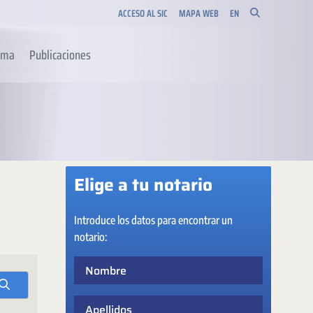
ACCESO AL SIC
MAPA WEB
EN
orma
Publicaciones
Elige a tu notario
Introduce los datos para encontrar un
notario:
Nombre
Apellidos