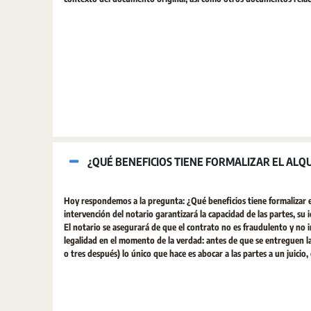
¿QUÉ BENEFICIOS TIENE FORMALIZAR EL ALQU
Hoy respondemos a la pregunta: ¿Qué beneficios tiene formalizar el
intervención del notario garantizará la capacidad de las partes, su i
El notario se asegurará de que el contrato no es fraudulento y no i
legalidad en el momento de la verdad: antes de que se entreguen las
o tres después) lo único que hace es abocar a las partes a un juici