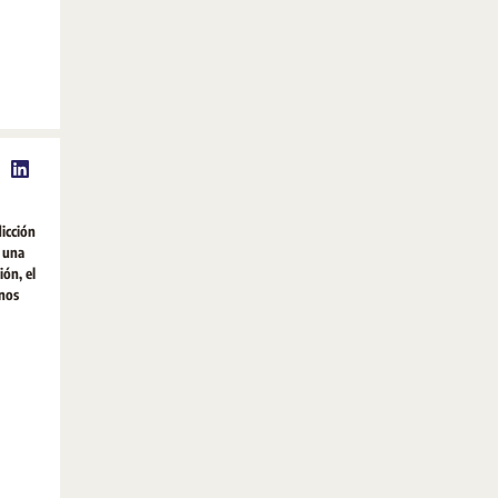
icción
á una
ión, el
enos