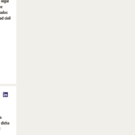
 legal
ue
mados
d civil
a
e dicha
l