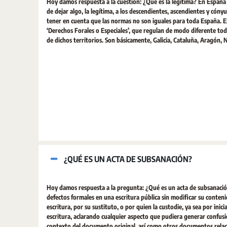
Hoy damos respuesta a la cuestión: ¿Qué es la legítima? En España e
de dejar algo, la legítima, a los descendientes, ascendientes y cón
tener en cuenta que las normas no son iguales para toda España. Ex
‘Derechos Forales o Especiales’, que regulan de modo diferente todo
de dichos territorios. Son básicamente, Galicia, Cataluña, Aragón, N
¿QUÉ ES UN ACTA DE SUBSANACIÓN?
Hoy damos respuesta a la pregunta: ¿Qué es un acta de subsanació
defectos formales en una escritura pública sin modificar su conten
escritura, por su sustituto, o por quien la custodie, ya sea por inici
escritura, aclarando cualquier aspecto que pudiera generar confusión
contexto del documento original, así como otros documentos rela