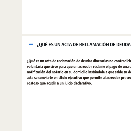
¿QUÉ ES UN ACTA DE RECLAMACIÓN DE DEUDA
¿Qué es un acta de reclamación de deudas dinerarias no contradich
voluntaria que sirve para que un acreedor reclame el pago de una d
notificación del notario en su domicilio instándole a que salde su d
acta se convierte en título ejecutivo que permite al acreedor proc
costoso que acudir a un juicio declarativo.