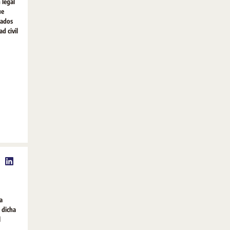
 legal
ue
mados
d civil
a
e dicha
l