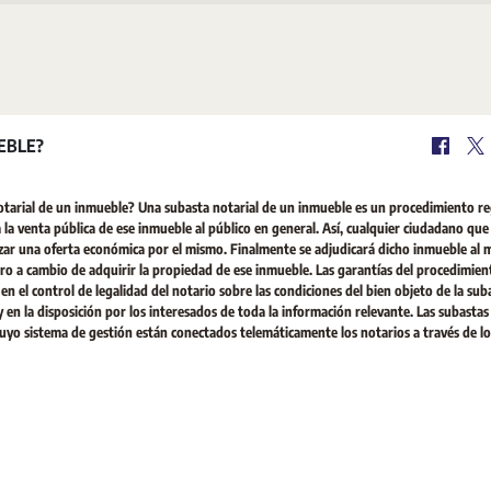
EBLE?
otarial de un inmueble? Una subasta notarial de un inmueble es un procedimiento r
 a la venta pública de ese inmueble al público en general. Así, cualquier ciudadano que
izar una oferta económica por el mismo. Finalmente se adjudicará dicho inmueble al 
nero a cambio de adquirir la propiedad de ese inmueble. Las garantías del procedimien
 en el control de legalidad del notario sobre las condiciones del bien objeto de la sub
en la disposición por los interesados de toda la información relevante. Las subastas
 cuyo sistema de gestión están conectados telemáticamente los notarios a través de lo