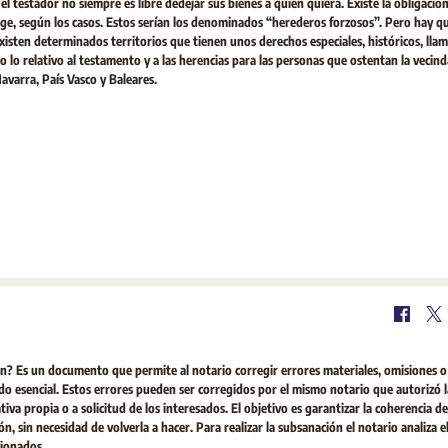
l testador no siempre es libre dedejar sus bienes a quien quiera. Existe la obligación
yuge, según los casos. Estos serían los denominados “herederos forzosos”. Pero hay q
isten determinados territorios que tienen unos derechos especiales, históricos, lla
 lo relativo al testamento y a las herencias para las personas que ostentan la vecinda
avarra, País Vasco y Baleares.
n? Es un documento que permite al notario corregir errores materiales, omisiones o
ido esencial. Estos errores pueden ser corregidos por el mismo notario que autorizó l
ativa propia o a solicitud de los interesados. El objetivo es garantizar la coherencia d
, sin necesidad de volverla a hacer. Para realizar la subsanación el notario analiza e
cionados.