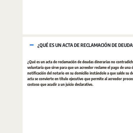
¿QUÉ ES UN ACTA DE RECLAMACIÓN DE DEUDA
¿Qué es un acta de reclamación de deudas dinerarias no contradich
voluntaria que sirve para que un acreedor reclame el pago de una d
notificación del notario en su domicilio instándole a que salde su d
acta se convierte en título ejecutivo que permite al acreedor proc
costoso que acudir a un juicio declarativo.