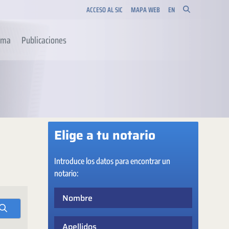
ACCESO AL SIC
MAPA WEB
EN
orma
Publicaciones
Elige a tu notario
Introduce los datos para encontrar un
notario:
Nombre
Apellidos