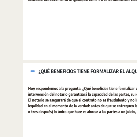
¿QUÉ BENEFICIOS TIENE FORMALIZAR EL ALQU
Hoy respondemos a la pregunta: ¿Qué beneficios tiene formalizar el
intervención del notario garantizará la capacidad de las partes, su i
El notario se asegurará de que el contrato no es fraudulento y no i
legalidad en el momento de la verdad: antes de que se entreguen las
o tres después) lo único que hace es abocar a las partes a un juici