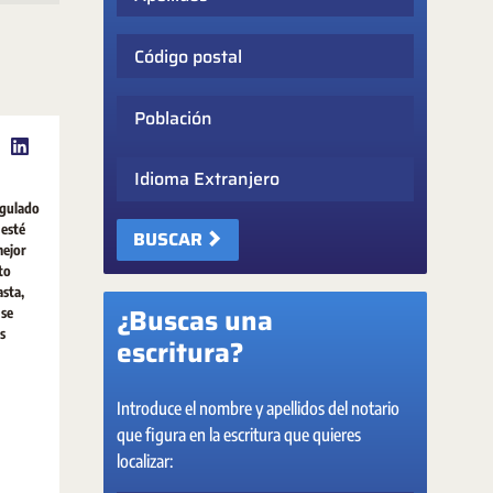
Código postal
Población
Idioma Extranjero
egulado
 esté
BUSCAR
mejor
to
asta,
¿Buscas una
 se
s
escritura?
Introduce el nombre y apellidos del notario
que figura en la escritura que quieres
localizar: