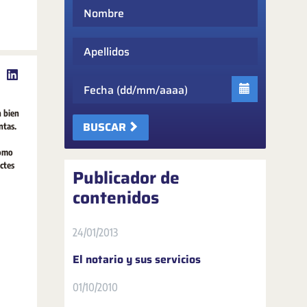
Nombre
Apellidos
Fecha
n bien
BUSCAR
ntas.
como
ctes
Publicador de
contenidos
24/01/2013
El notario y sus servicios
01/10/2010