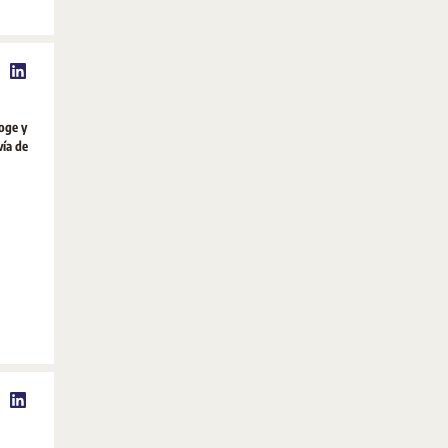
coge y
vía de