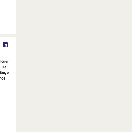
icción
á una
ión, el
enos