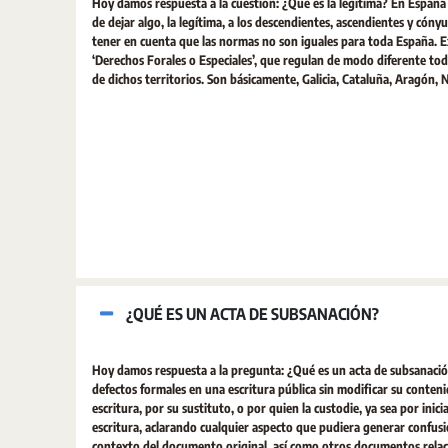
Hoy damos respuesta a la cuestión: ¿Qué es la legítima? En España e
de dejar algo, la legítima, a los descendientes, ascendientes y cón
tener en cuenta que las normas no son iguales para toda España. Ex
‘Derechos Forales o Especiales’, que regulan de modo diferente todo
de dichos territorios. Son básicamente, Galicia, Cataluña, Aragón, N
¿QUÉ ES UN ACTA DE SUBSANACIÓN?
Hoy damos respuesta a la pregunta: ¿Qué es un acta de subsanació
defectos formales en una escritura pública sin modificar su conten
escritura, por su sustituto, o por quien la custodie, ya sea por inici
escritura, aclarando cualquier aspecto que pudiera generar confusión
contexto del documento original, así como otros documentos rela