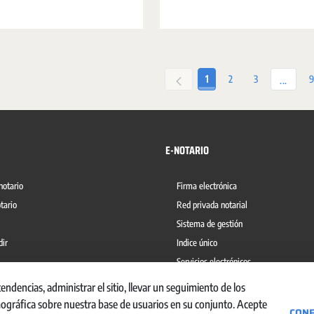
Página
Página
Página
P
1
2
3
9
Página
...
E-NOTARIO
notario
Firma electrónica
tario
Red privada notarial
Sistema de gestión
dir
Indice único
Servicios electrónicos
del blanqueo de capitales
Ábaco
dencias, administrar el sitio, llevar un seguimiento de los
mográfica sobre nuestra base de usuarios en su conjunto. Acepte
CONF