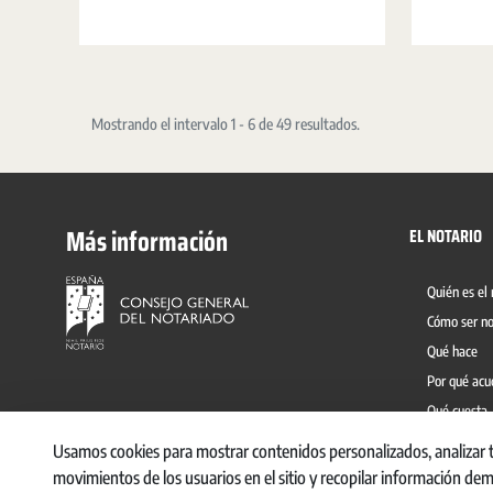
protocolo electrónico convive con el protocolo en
papel y permite dar un doble soporte a los
documentos notariales, con distinta finalidad, en
beneficio de la ciudadanía.
Mostrando el intervalo 1 - 6 de 49 resultados.
Más información
EL NOTARIO
Quién es el 
Cómo ser no
Qué hace
Por qué acu
Qué cuesta
Prevención 
Usamos cookies para mostrar contenidos personalizados, analizar ten
movimientos de los usuarios en el sitio y recopilar información de