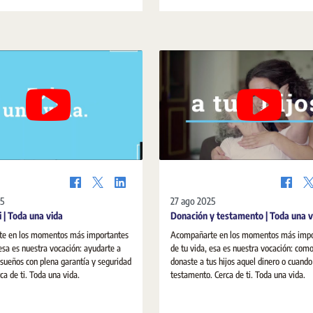
potencia la cultura del acuerdo y el papel
notarios en los Medios Alternativos de S
de Controversias.
25
27 ago 2025
i | Toda una vida
Donación y testamento | Toda una v
e en los momentos más importantes
Acompañarte en los momentos más impo
 esa es nuestra vocación: ayudarte a
de tu vida, esa es nuestra vocación: com
s sueños con plena garantía y seguridad
donaste a tus hijos aquel dinero o cuando 
dica. Cerca de ti. Toda una vida.
testamento. Cerca de ti. Toda una vida.