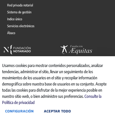
Red privada notarial
Sistema de gestión
Indice único
Servicios electrónicos
Ábaco
Usamos cookies para mostrar contenidos personalizados, analizar
tendencias, administrar el sitio, llevar un seguimiento de los
movimientos de los usuarios en el sitio y recopilar información
© 2026, CONSEJO GENERAL DEL NOTARIO
demográfica sobre nuestra base de usuarios en su conjunto. Acepte
CANAL INTERNO DE INFORMACIÓN
todas las cookies para disfrutar de la mejor experiencia posible en
REGISTRO DE ACTIVIDADES DE TRATAMIENTO
nuestro sitio web, o bien administre sus preferencias.
Consulte la
AVISO LEGAL
Política de privacidad
POLÍTICA DE PRIVACIDAD
CONFIGURACIÓN
ACEPTAR TODO
POLÍTICA DE COOKIES